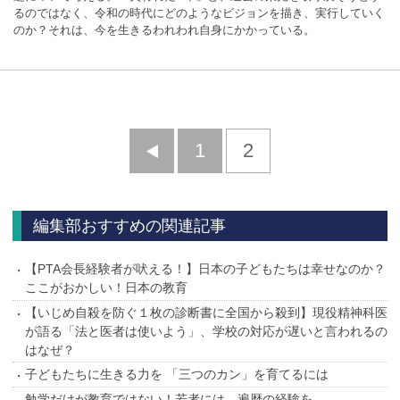
るのではなく、令和の時代にどのようなビジョンを描き、実行していく
のか？それは、今を生きるわれわれ自身にかかっている。
前
1
2
へ
編集部おすすめの関連記事
【PTA会長経験者が吠える！】日本の子どもたちは幸せなのか？
ここがおかしい！日本の教育
【いじめ自殺を防ぐ１枚の診断書に全国から殺到】現役精神科医
が語る「法と医者は使いよう」、学校の対応が遅いと言われるの
はなぜ？
子どもたちに生きる力を 「三つのカン」を育てるには
勉学だけが教育ではない！若者には、遍歴の経験を