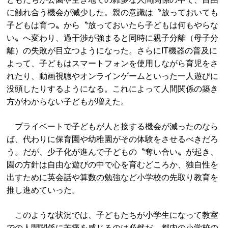
に触れ合う機会が減少した。親の意識は〝放っておいても
子どもは育つ〟から〝放っておいたら子どもは何もやらな
い〟へ変わり、過干渉が強まると同時に親子分離（母子分
離）の失敗が目立つようになった。さらにIT機器の普及に
よって、子どもはスマートフォンを使用しながら育児をさ
れたり、動画視聴やオンラインゲームといった一人遊びに
没頭したりするようになる。これによって人間関係の築き
方がわからない子どもが増えた。
プライベートで子どもが人と接する機会が減ったのなら
ば、代わりに保育園や幼稚園がその体験をさせるべきだろ
う。だが、少子化が進んで子どもの〝奪い合い〟が起き、
園の方針は自由な遊びの中で心を育むどころか、独自性を
出すために英会話や算数の勉強など小学校の先取り教育を
推し進めていった。
このような状況では、子どもたちが小学生になって教室
での人間関係に苦痛を感じるのは必然だ。都内の小学校の