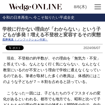
8/6(木)
令和の日本再生へ 今こそ知りたい平成全史
学校に行かない理由が「わからない」という子
どもが多発！増える不登校と変容するその実態
石井光太
（ ノンフィクション作家）
2024/06/07
現在、不登校の約半数が、その理由を「無気力・不安」
と答えている。なんとなく行く気にならない、なんとなく
教室にいるのが不安という理由で学校に通えなくなってい
るのである。筆者が取材した多くの教員は、体感的にはこ
のような子どもが７～８割を占めると語っている。
こうなった一因には、子どもたちのライフスタイルの変
化があるといわれる。都市でも地方でも、昭和と比べて子
どもたちが公園や空き地での雑多な人間関係の中で、自由