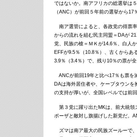
ではないか。南アフリカの総選挙は５
（ANC）が前回５年前の選挙から1
南ア選管によると、各政党の得票率はA
からの流れを組む民主同盟＝DAが 21
党、民族の槍＝ＭＫが14.6％、白
EFFが9.5％（10.8％）、古くか
3.9％（3.4％）で、残り10％の票
ANCが前回19年と比べ17％も票
DAは海外居住者や、ケープタウンを抱
の支持が厚いが、全国レベルでは前
第３党に躍り出たMKは、前大統領ズ
ポーザと敵対し旗揚げした新党だ。A
ズマは南ア最大の民族ズールーで、