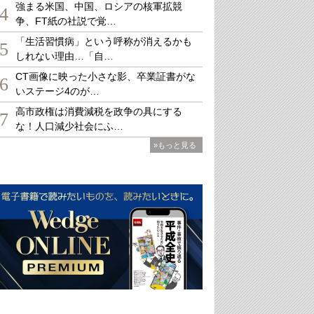
強まる米国、中国、ロシアの核軍拡競
4
争、FT紙の社説で覚…
「生活習慣病」という呼称が消えるかも
5
しれない理由…「自…
CT画像に映った小さな影、卒業証書がな
6
いステージ4のが…
高市政権は消費減税を政争の具にする
7
な！人口減少社会にふ…
»もっと見る