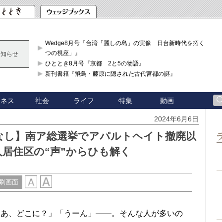
Wedge8月号『台湾「麗しの島」の実像 日台新時代を拓く「3
つの視座」』
お知らせ
ひととき8月号『京都 2と5の物語』
新刊書籍『飛鳥・藤原に隠された古代宮都の謎』
ジネス
社会
ライフ
特集
動画
2024年6月6日
なし】南ア総選挙でアパルトヘイト撤廃以
居住区の“声”からひも解く
刷画面
あ、どこに？」「うーん」――。そんな人が多いの