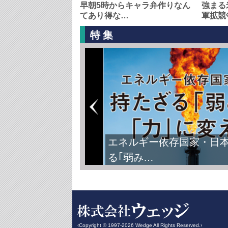
早朝5時からキャラ弁作りなん
強まる
てあり得な…
軍拡競
特集
エネルギー依存国家・日
る｢弱み…
‹Copyright © 1997-2026 Wedge All Rights Reserved.›