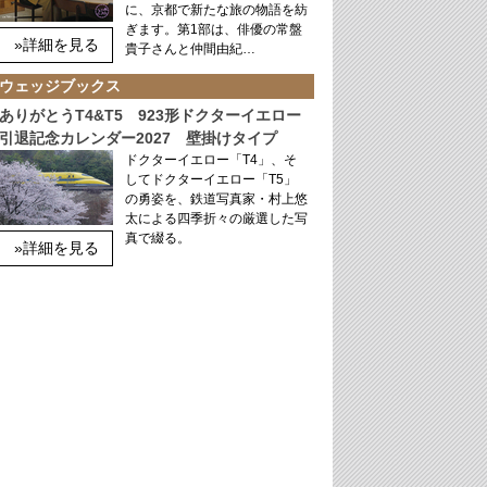
に、京都で新たな旅の物語を紡
ぎます。第1部は、俳優の常盤
»詳細を見る
貴子さんと仲間由紀…
ウェッジブックス
ありがとうT4&T5 923形ドクターイエロー
引退記念カレンダー2027 壁掛けタイプ
ドクターイエロー「T4」、そ
してドクターイエロー「T5」
の勇姿を、鉄道写真家・村上悠
太による四季折々の厳選した写
真で綴る。
»詳細を見る