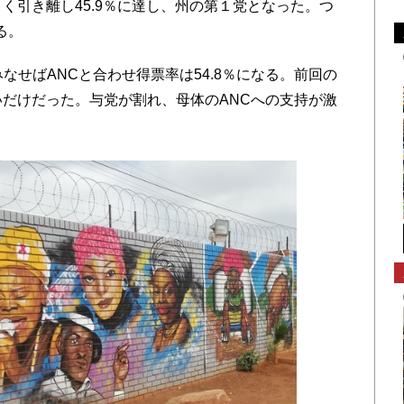
きく引き離し45.9％に達し、州の第１党となった。つ
る。
せばANCと合わせ得票率は54.8％になる。前回の
ないだけだった。与党が割れ、母体のANCへの支持が激