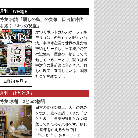
月刊「Wedge」
特集:台湾「麗しの島」の実像 日台新時代
を拓く「3つの視座」
かつてポルトガル人が「フォル
モサ（麗しの島）」と呼んだ台
湾。半導体産業で世界の最先端
技術をリードし、日本統治時代
の記憶も、歴史の一部として内
包している。一方で、現在は米
中対立の最前線に立たされ、難
しい現実に直面している。国際
社会で複雑な立…
»詳細を見る
月刊「ひととき」
特集:京都 2と5の物語
日本の文化や風土、人々の営み
を伝え、旅へと誘ってきた「ひ
ととき」。当誌が幾度となく特
集してきたのが京都です。創刊
25周年を迎える今号では、
〝2〟と〝5〟をキーワード