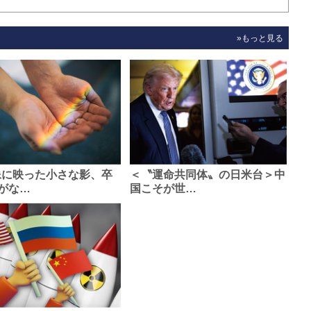
»もっと見る
像に映った小さな影、卒
＜〝運命共同体〟の日米台＞中
がな…
国こそが世…