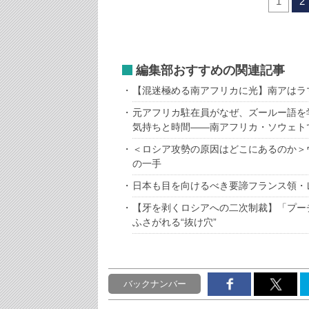
1
2
編集部おすすめの関連記事
【混迷極める南アフリカに光】南アはラ
元アフリカ駐在員がなぜ、ズールー語を
気持ちと時間――南アフリカ・ソウェト
＜ロシア攻勢の原因はどこにあるのか＞
の一手
日本も目を向けるべき要諦フランス領・
【牙を剥くロシアへの二次制裁】「プー
ふさがれる“抜け穴”
バックナンバー