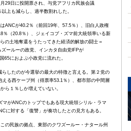
月29日に投開票され、与党アフリカ民族会議
7％以上も減らし、過半数割れした。
NCが40.2％（前回19年、57.5％）、旧白人政権
.8％（20.8％）、ジェイコブ・ズマ前大統領率いる新
人からの土地奪還をうたってきた経済的解放の闘士＝
らあるズールーの政党、インカタ自由党IFPが
が全国65におよぶ小政党に流れた。
を減らしたのが今選挙の最大の特徴と言える。第２党の
える西ケープ州（得票率53.1％）、都市部の中間層
回から１％しか増えていない。
マがANCのトップでもある現大統領シリル・ラマ
NCに対する「復讐」が奏功したとの見方もある。
この民族の拠点、東部のクワズールー・ナタール州