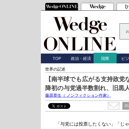
TOP
政治・経済
ビ
国際
世界の記述
【南半球でも広がる支持政党
降初の与党過半数割れ、旧黒人
藤原章生
（ ノンフィクション作家）
印
「与党には投票したくない」「じゃ