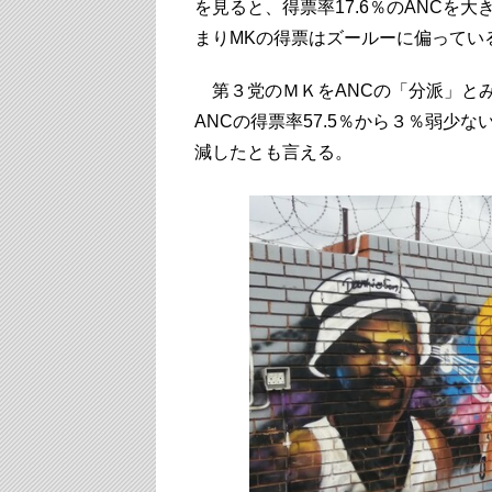
を見ると、得票率17.6％のANCを大
まりMKの得票はズールーに偏ってい
第３党のＭＫをANCの「分派」とみな
ANCの得票率57.5％から３％弱少
減したとも言える。