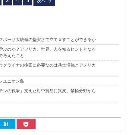
3
4
5
次へ
マポーサ大統領の堅実さで立て直すことができるか
学ぶのか？アフリカ、世界、人を知るヒントとなる
で考えたこと
ウクライナの挽回に必要なのは兵士増強とアメリカ
レユニオン島
チンの戦争」支えた対中貿易に異変、禁輸分野から