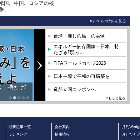
米国、中国、ロシアの核
争、…
»すべての特集を見る
台湾「麗しの島」の実像
エネルギー依存国家・日本 持
たざる｢弱み…
FIFAワールドカップ2026
日本主導で平和の再構築を
本 持たざ
造船立国ニッポンへ
»もっと見る
最新記事一覧
会社案内
月刊Wedg
ランキング
採用情報
月刊ひと