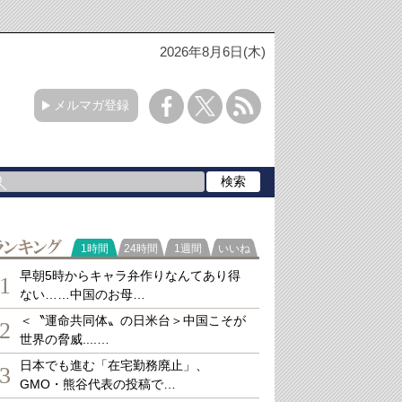
2026年8月6日(木)
メルマガ登録
ランキング
1時間
24時間
1週間
いいね
早朝5時からキャラ弁作りなんてあり得
1
ない……中国のお母…
＜〝運命共同体〟の日米台＞中国こそが
2
世界の脅威....…
日本でも進む「在宅勤務廃止」、
3
GMO・熊谷代表の投稿で…