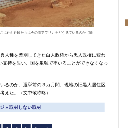
こに住む住民たちは今の南アフリカをどう見ているのか（筆
異人種を差別してきた白人政権から黒人政権に変わ
は強い支持を失い、国を単独で率いることができなくなっ
いるのか。選挙前の３カ月間、現地の旧黒人居住区
を考えた。（文中敬称略）
ジ » 取材しない取材