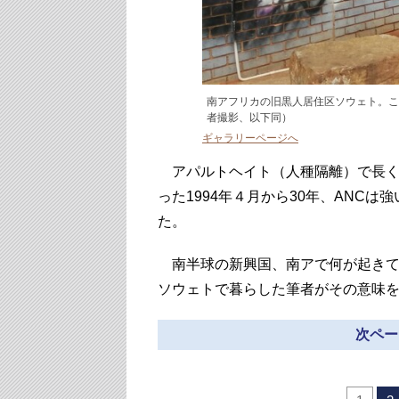
南アフリカの旧黒人居住区ソウェト。こ
者撮影、以下同）
ギャラリーページへ
アパルトヘイト（人種隔離）で長く
った1994年４月から30年、ANC
た。
南半球の新興国、南アで何が起きて
ソウェトで暮らした筆者がその意味
次ペー