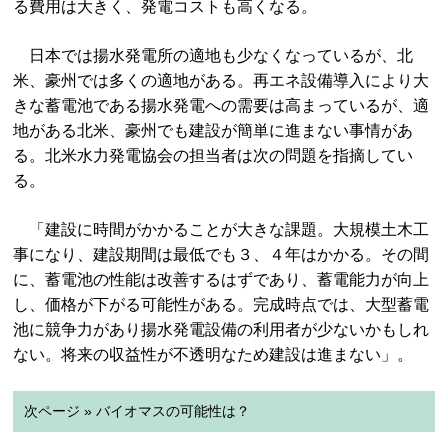
る費用は大きく、発電コストも高くなる。
日本では揚水発電所の適地も少なくなっているが、北
米、豪州では多くの適地がある。再エネ設備導入により大
きな蓄電池である揚水発電への需要は高まっているが、適
地がある北米、豪州でも建設が簡単に進まない事情があ
る。北米水力発電協会の担当者は次の問題を指摘してい
る。
「建設に時間がかかることが大きな課題。大規模土木工
事になり、建設期間は最低でも３、４年はかかる。その間
に、蓄電池の性能は改善するはずであり、蓄電能力が向上
し、価格が下がる可能性がある。完成時点では、大型蓄電
池に競争力があり揚水発電設備の利用者が少ないかもしれ
ない。将来の収益性が不透明なため建設は進まない」。
次ページ » バイオマスの可能性は？