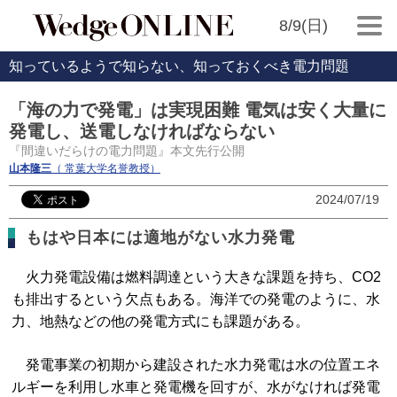
8/9(日)
知っているようで知らない、知っておくべき電力問題
「海の力で発電」は実現困難 電気は安く大量に
発電し、送電しなければならない
『間違いだらけの電力問題』本文先行公開
山本隆三
（ 常葉大学名誉教授）
2024/07/19
もはや日本には適地がない水力発電
火力発電設備は燃料調達という大きな課題を持ち、CO2
も排出するという欠点もある。海洋での発電のように、水
力、地熱などの他の発電方式にも課題がある。
発電事業の初期から建設された水力発電は水の位置エネ
ルギーを利用し水車と発電機を回すが、水がなければ発電