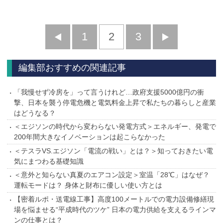
前
1
2
3
次
へ
へ
編集部おすすめの関連記事
「我慢せず冷房を」って言うけれど…政府支援5000億円の衝
撃、日本を襲う停電危機と電気料金上昇で私たちの暮らしと産業
はどうなる？
＜エジソンの時代から変わらない発電方式＞エネルギー、発電で
200年間大きなイノベーションは起こらなかった
＜テスラVS.エジソン「電流の戦い」とは？＞知っておきたい電
気にまつわる基礎知識
＜意外と知らない真夏のエアコン設定＞室温「28℃」はなぜ？
運転モードは？ 身体と財布に優しい使い方とは
【密着ルポ・送電線工事】高度100メートルでの電力設備修繕現
場を悩ませる“平成時代のツケ” 日本の電力供給を支えるラインマ
ンの仕事とは？