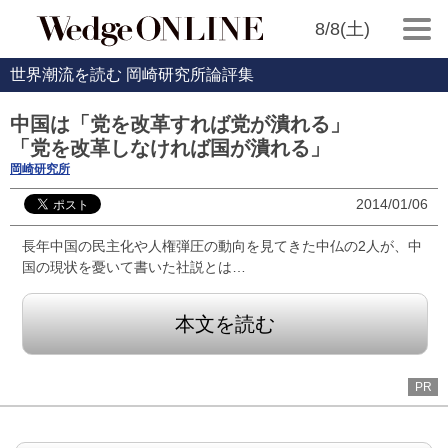
8/8(土)
世界潮流を読む 岡崎研究所論評集
中国は「党を改革すれば党が潰れる」
「党を改革しなければ国が潰れる」
岡崎研究所
2014/01/06
長年中国の民主化や人権弾圧の動向を見てきた中仏の2人が、中
国の現状を憂いて書いた社説とは…
本文を読む
PR