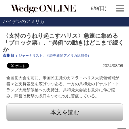
8/9(日)
バイデンのアメリカ
〈支持のうねり起こすハリス〉急速に集める
「ブロック票」、“異例”の動きはどこまで続く
か
斎藤 彰
（ ジャーナリスト、元読売新聞アメリカ総局長）
2024/08/09
全国党大会を前に、米国民主党のカマラ・ハリス大統領候補が
着々と支持基盤を広げつつある。一方の共和党のドナルド・ト
ランプ大統領候補への支持は、共和党大会後も意外に伸び悩
み、陣営は反撃の糸口をつかむのに苦慮している。
本文を読む