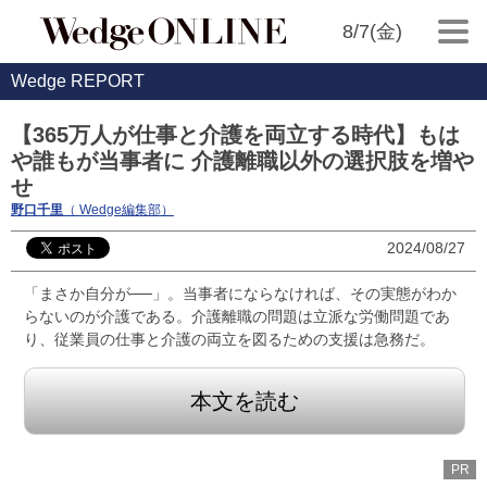
8/7(金)
Wedge REPORT
【365万人が仕事と介護を両立する時代】もは
や誰もが当事者に 介護離職以外の選択肢を増や
せ
野口千里
（ Wedge編集部）
2024/08/27
「まさか自分が──」。当事者にならなければ、その実態がわか
らないのが介護である。介護離職の問題は立派な労働問題であ
り、従業員の仕事と介護の両立を図るための支援は急務だ。
本文を読む
PR