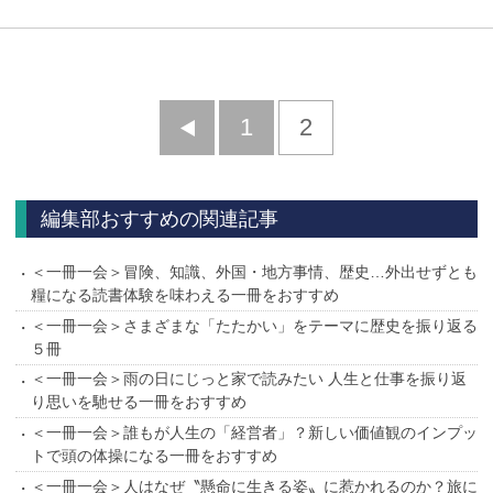
前
1
2
へ
編集部おすすめの関連記事
＜一冊一会＞冒険、知識、外国・地方事情、歴史…外出せずとも
糧になる読書体験を味わえる一冊をおすすめ
＜一冊一会＞さまざまな「たたかい」をテーマに歴史を振り返る
５冊
＜一冊一会＞雨の日にじっと家で読みたい 人生と仕事を振り返
り思いを馳せる一冊をおすすめ
＜一冊一会＞誰もが人生の「経営者」？新しい価値観のインプッ
トで頭の体操になる一冊をおすすめ
＜一冊一会＞人はなぜ〝懸命に生きる姿〟に惹かれるのか？旅に