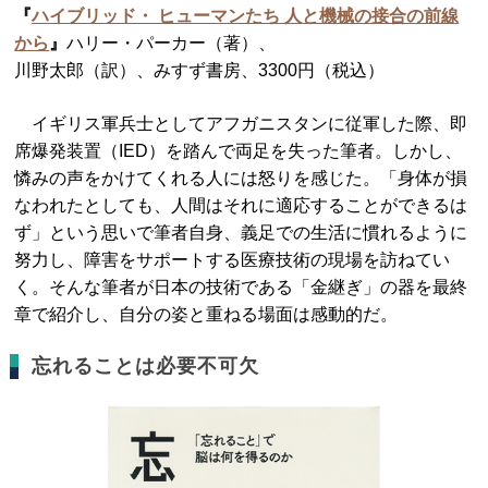
『
ハイブリッド・ ヒューマンたち 人と機械の接合の前線
から
』
ハリー・パーカー（著）、
川野太郎（訳）、みすず書房、3300円（税込）
イギリス軍兵士としてアフガニスタンに従軍した際、即
席爆発装置（IED）を踏んで両足を失った筆者。しかし、
憐みの声をかけてくれる人には怒りを感じた。「身体が損
なわれたとしても、人間はそれに適応することができるは
ず」という思いで筆者自身、義足での生活に慣れるように
努力し、障害をサポートする医療技術の現場を訪ねてい
く。そんな筆者が日本の技術である「金継ぎ」の器を最終
章で紹介し、自分の姿と重ねる場面は感動的だ。
忘れることは必要不可欠