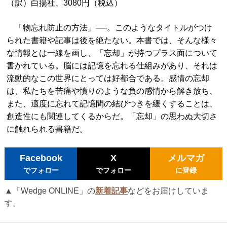
（訳）白揚社、3080円（税込）
「物忘れ防止の方法」──。このようなタイトルがつけ
られた書籍や記事は後を絶たない。本書では、そんな様々
な情報とは一線を画し、「忘却」が持つプラス面について
書かれている。脳には記憶を忘れる仕組みがあり、それは
流動的なこの世界にとっては好都合である。感情の忘却
は、私たちを苦痛や憤りのような負の感情から解き放ち、
また、適度に忘れて記憶間の結びつきを緩くすることは、
創造性にも関連してくるからだ。「忘却」の思わぬ大切さ
に触れられる書籍だ。
Facebook
X
メルマガ
でフォロー
でフォロー
に登録
▲「Wedge ONLINE」の
新着記事
などをお届けしていま
す。