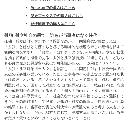
Amazonでの購入はこちら
楽天ブックスでの購入はこちら
紀伊國屋での購入はこちら
孤独･孤立社会の果て 誰もが当事者になる時代
孤独・孤立は誰が対処すべき問題なのか。 内閣府の定義によれば、
「孤独」とはひとりぼっちと感じる精神的な状態や寂しい感情を指す主
観的な概念であり、「孤立」とは社会とのつながりや助けが少ない状態
を指す客観的な概念である。孤独と孤立は密接に関連しており、どちら
も心身の健康に悪影響を及ぼす可能性がある。 政府は２０２１年、
「孤独・孤立対策担当大臣」を新設し、この問題に対する社会全体での
支援の必要性を説いている。ただ、当事者やその家族などが置かれた状
況は多岐にわたる。感じ方や捉え方も人によって異なり、孤独・孤立の
問題に対して、国として対処するには限界がある。 戦後日本は、高度
経済成長期から現在に至るまで、「個人の自由」が大きく尊重され、
人々は自由を享受する一方、社会的なつながりを捨てることを選択して
きた。その副作用として発露した孤独・孤立の問題は、自ら選んだ行為
の結果であり、当事者の責任で解決すべき問題であると考える人もいる
かもしれない。 だが、取材を通じて小誌取材班が感じたことは、当事
者だけの責任と決めつけてはならないということだ――