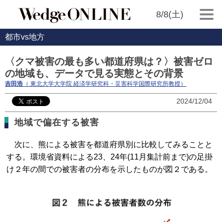
8/8(土)
都市vs地方
〈クマ被害の最も多い都道府県は？〉被害ゼロ
の地域も、データで見る実態とその背景
吉田浩
（ 東北大学大学院 経済学研究科・災害科学国際研究所教授）
2024/12/04
地域で偏在する被害
次に、熊による被害を都道府県別に比較してみることと
する。環境省資料による23、24年(11月集計前まで)の足掛
け２年の間での被害者の分布を示したものが図２である。