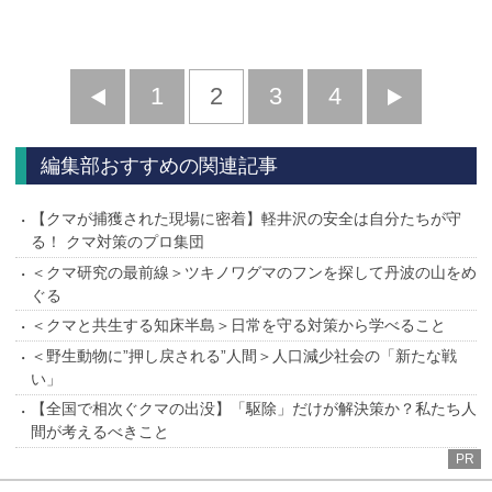
前
1
2
3
4
次
へ
へ
編集部おすすめの関連記事
【クマが捕獲された現場に密着】軽井沢の安全は自分たちが守
る！ クマ対策のプロ集団
＜クマ研究の最前線＞ツキノワグマのフンを探して丹波の山をめ
ぐる
＜クマと共生する知床半島＞日常を守る対策から学べること
＜野生動物に”押し戻される”人間＞人口減少社会の「新たな戦
い」
【全国で相次ぐクマの出没】「駆除」だけが解決策か？私たち人
間が考えるべきこと
PR