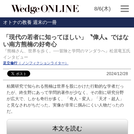
8/6(木)
オトナの教養 週末の一冊
「現代の若者に知ってほしい」〝偉人〟ではな
い南方熊楠の好奇心
『熊楠さん、世界を歩く。──冒険と学問のマンダラへ』松居竜五氏
インタビュー
足立倫行
（ ノンフィクションライター）
2024/12/28
粘菌研究で知られる熊楠は世界を股にかけた行動的な学者だっ
たが、終生野にあって学問的著作が少なく、その割に研究分野
が広大で、しかも奇行が多く、「奇人・変人」「天才・超人」
と見なされがちだった。実像が非常に掴みにくい人物だったの
だ。
本文を読む