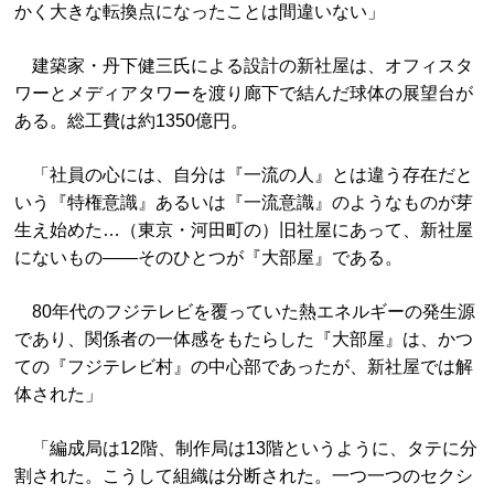
かく大きな転換点になったことは間違いない」
建築家・丹下健三氏による設計の新社屋は、オフィスタ
ワーとメディアタワーを渡り廊下で結んだ球体の展望台が
ある。総工費は約1350億円。
「社員の心には、自分は『一流の人』とは違う存在だと
いう『特権意識』あるいは『一流意識』のようなものが芽
生え始めた…（東京・河田町の）旧社屋にあって、新社屋
にないもの――そのひとつが『大部屋』である。
80年代のフジテレビを覆っていた熱エネルギーの発生源
であり、関係者の一体感をもたらした『大部屋』は、かつ
ての『フジテレビ村』の中心部であったが、新社屋では解
体された」
「編成局は12階、制作局は13階というように、タテに分
割された。こうして組織は分断された。一つ一つのセクシ