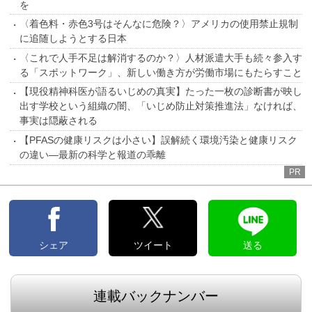
を
〈着色料・赤色3号はそんなに危険？〉アメリカの使用禁止規制
に追随しようとする日本
〈これで人手不足は解消するのか？〉人材派遣大手も続々参入す
る「スポットワーク」、新しい働き方が労働市場にもたらすこと
【現役精神科医が語るいじめの真実】たった一枚の診断書が映し
出す学校という組織の闇、「いじめ防止対策推進法」なければ、
事実は隠蔽される
【PFASの健康リスクは小さい】誤解続く環境汚染と健康リスク
の違い―最新の科学と報道の乖離
PR
シェア
ツイート
送る
連載バックナンバー