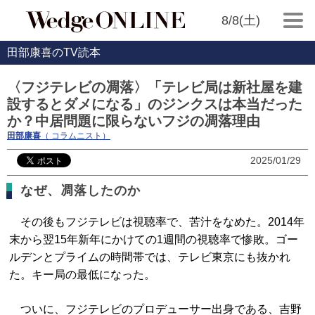
8/8(土)
田部康喜のTV読本
〈フジテレビの凋落〉「テレビ局は新社屋を建
設するとダメになる」のジンクスは本当だった
か？中居問題に限らないフジの凋落理由
田部康喜
（ コラムニスト）
2025/01/29
なぜ、凋落したのか
その後もフジテレビは視聴率で、苦汁をなめた。2014年
末から翌15年新年にかけての1週間の視聴率で惨敗。ゴー
ルデンとプライムの時間帯では、テレビ東京にも抜かれ
た。キー局の最低になった。
ついに、フジテレビのプロデューサー出身である、吉野