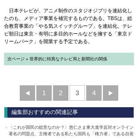
日本テレビが、アニメ制作のスタジオジブリを連結化し
たのも、メディア事業を補完するものである。TBSは、総
合教育事業の「やる気スイッチグループ」を連結化。テレ
ビ朝日は東京・有明に多目的ホールなどを擁する「東京ド
リームパーク」を開業する予定である。
次ページ » 世界的に特異なテレビ局と新聞社の関係
前
1
2
3
4
次
へ
へ
編集部おすすめの関連記事
〈これが国民の総意なのか？〉悠仁さま東大進学反対オンライン
署名の問題点、主権者である私たち国民も「権力者」である自覚