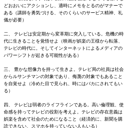
どおおいにアクションし、適時にメモをとるのがマナーで
ある（講師を勇気づける、そのくらいのサービス精神、礼
儀が必要）
二、 テレビは安定期から変革期に突入している。危機の時
代に生きることを覚悟せよ（映画が娯楽の王様から転落、
テレビの時代に。そしてインターネットによるメディアの
パワーシフトが起きる可能性がある）
三、 豊かな想像力を持って生きよ。テレビ局の社員は社会
からルサンチマンの対象であり、侮蔑の対象でもあること
を自覚せよ（冷めた目で見られ、時にはバカにされてもい
る）
四、 テレビは弱者のライフラインである。高い倫理観、使
命感を持ってテレビの役割を考えよ。テレビの存在意義は
娯楽を含めて社会のためになること（経済的に、新聞を購
読できない、スマホを持っていない人もいる）