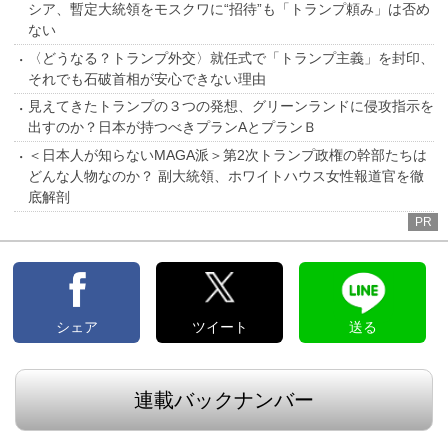
シア、暫定大統領をモスクワに“招待”も「トランプ頼み」は否め
ない
〈どうなる？トランプ外交〉就任式で「トランプ主義」を封印、
それでも石破首相が安心できない理由
見えてきたトランプの３つの発想、グリーンランドに侵攻指示を
出すのか？日本が持つべきプランAとプランＢ
＜日本人が知らないMAGA派＞第2次トランプ政権の幹部たちは
どんな人物なのか？ 副大統領、ホワイトハウス女性報道官を徹
底解剖
PR
シェア
ツイート
送る
連載バックナンバー