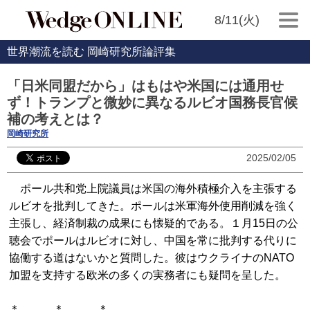
8/11(火)
世界潮流を読む 岡崎研究所論評集
「日米同盟だから」はもはや米国には通用せ
ず！トランプと微妙に異なるルビオ国務長官候
補の考えとは？
岡崎研究所
2025/02/05
ポール共和党上院議員は米国の海外積極介入を主張する
ルビオを批判してきた。ポールは米軍海外使用削減を強く
主張し、経済制裁の成果にも懐疑的である。１月15日の公
聴会でポールはルビオに対し、中国を常に批判する代りに
協働する道はないかと質問した。彼はウクライナのNATO
加盟を支持する欧米の多くの実務者にも疑問を呈した。
＊ ＊ ＊