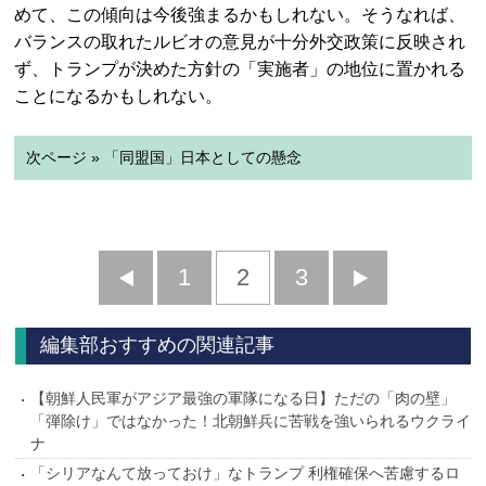
めて、この傾向は今後強まるかもしれない。そうなれば、
バランスの取れたルビオの意見が十分外交政策に反映され
ず、トランプが決めた方針の「実施者」の地位に置かれる
ことになるかもしれない。
次ページ » 「同盟国」日本としての懸念
前
1
2
3
次
へ
へ
編集部おすすめの関連記事
【朝鮮人民軍がアジア最強の軍隊になる日】ただの「肉の壁」
「弾除け」ではなかった！北朝鮮兵に苦戦を強いられるウクライ
ナ
「シリアなんて放っておけ」なトランプ 利権確保へ苦慮するロ