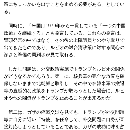
湾にちょっかいを出すことを止める必要がある」としてい
る。
同時に、「米国は1979年から一貫している『一つの中国
政策』を継続する」とも発言している。これらの発言は、
冒頭発言の中ではなく、その後の上院議員とのやり取りで
出てきたものであり、ルビオの対台湾政策に対する関心の
深さと準備の周到さが見て取れる。
しかし問題は、外交政策実施でトランプとルビオの関係
がどうなるかであろう。第一に、核兵器の完全な放棄を確
保しないままで北朝鮮と取引し、その中で在韓米軍の撤退
等の直感的な政策をトランプが取ろうとした場合に、ルビ
オや他の閣僚がトランプを止めることが出来るかだ。
第二は、ガザの停戦交渉を見ても、トランプが外交問題
毎に自分に近い「特使」を任命して、外交問題に自身が直
接対応しようとしていることである。ガザの成功に味を占