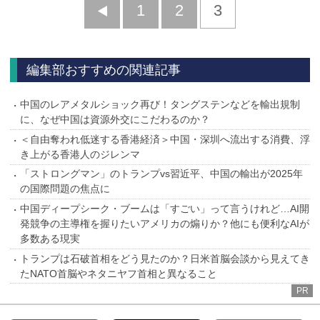
前
1
2
3
へ
編集部おすすめの関連記事
中国のレアメタルショック再び！タングステンなどを輸出規制
に、なぜ中国は資源外交にこだわるのか？
＜自由奪われ低迷する香港経済＞中国・深圳へ流出する消費、浮
き上がる香港人のジレンマ
「ストロングマン」のトランプvs習近平、中国の輸出が2025年
の国際問題の焦点に
中国ディープシーク・ブームは「すごい」って言うけれど…AI開
発競争の主導権を握りたいアメリカの煽りか？他にも便利なAIが
多数ある現実
トランプは石破首相をどう見たのか？日米首脳会談から見えてき
たNATO首脳やネタニヤフ首相と異なること
PR