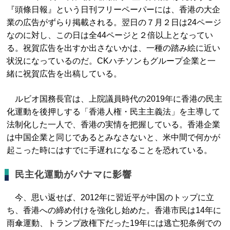
『頭條日報』という日刊フリーペーパーには、香港の大企
業の広告がずらり掲載される。翌日の７月２日は24ページ
なのに対し、この日は全44ページと２倍以上となってい
る。祝賀広告を出すか出さないかは、一種の踏み絵に近い
状況になっているのだ。CKハチソンもグループ企業と一
緒に祝賀広告を出稿している。
ルビオ国務長官は、上院議員時代の2019年に香港の民主
化運動を後押しする「香港人権・民主主義法」を主導して
法制化した一人で、香港の実情を把握している。香港企業
は中国企業と同じであるとみなさないと、米中間で何かが
起こった時にはすでに手遅れになることを恐れている。
民主化運動がパナマに影響
今、思い返せば、2012年に習近平が中国のトップに立
ち、香港への締め付けを強化し始めた。香港市民は14年に
雨傘運動、トランプ政権下だった19年には逃亡犯条例での