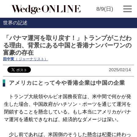
8/9(日)
世界の記述
「パナマ運河を取り戻す！」トランプがこだわ
る理由、背景にある中国と香港ナンバーワンの
富豪の存在
田中実
（ ジャーナリスト）
2025/02/14
アメリカにとって今や香港企業は中国の企業
トランプ大統領やルビオ国務長官は、米中間で何かが発
生した場合、中国政府がハチソン・ポーツを通じて運河を
閉鎖することを懸念している。もし本当にアメリカがパナ
マ運河を通航できなれば、経済的なダメージは深い。
少し前であれば、米国側のそうした懸念は杞憂に終わっ