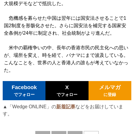
大規模デモなどで抵抗した。
危機感を募らせた中国は翌年には国安法させることで1
国2制度を形骸化させた。さらに国安法を補完する国家安
全条例が24年に制定され、社会統制がより進んだ。
米中の覇権争いの中、長年の香港市民の民主化への思い
が、場所を変え、時を経て、パナマにまで波及している。
こんなことを、世界の人と香港人の誰もが考えていなかっ
た。
Facebook
X
メルマガ
でフォロー
でフォロー
に登録
▲「Wedge ONLINE」の
新着記事
などをお届けしていま
す。