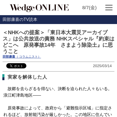
8/7(金)
田部康喜のTV読本
＜NHKへの提案＞「東日本大震災アーカイブ
ス」は公共放送の責務 NHKスペシャル『約束は
どこへ 原発事故14年 さまよう除染土』に思
うこと
田部康喜
（ コラムニスト）
2025/03/14
実家を解体した人
故郷を去らざるを得ない、決断を迫られた人々もいる。
浪江町津島地区――
原発事故によって、政府から「避難指示区域」に指定さ
れるほど、放射能汚染が厳しかった。この地区に住んでい