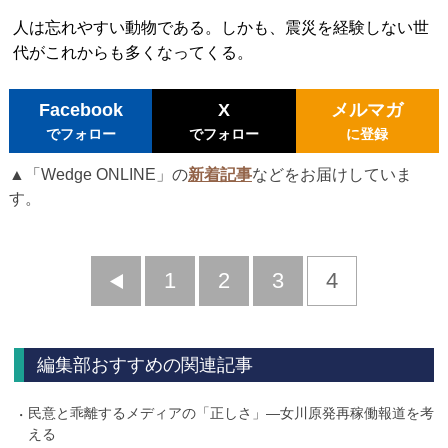
人は忘れやすい動物である。しかも、震災を経験しない世
代がこれからも多くなってくる。
Facebook
X
メルマガ
でフォロー
でフォロー
に登録
▲「Wedge ONLINE」の
新着記事
などをお届けしていま
す。
前
1
2
3
4
へ
編集部おすすめの関連記事
民意と乖離するメディアの「正しさ」―女川原発再稼働報道を考
える