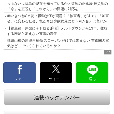
＜あなたは福島の現在を知っているか＞復興の正念場 被災地の
「今」を直視し「これから」の問題に対応を
赤いきつねCM炎上騒動は何が問題？「被害者」がすぐに「加害
者」に変わる社会、私たちは少数意見にどう向き合えば良いか
【福島第一原発に今も残る爪痕】メルトダウンから13年、難航
する廃炉と消えない東電の責任
課題山積の原発再稼働 スローガンだけでは進まない 首都圏の電
気はどこでつくられているのか？
PR
シェア
ツイート
送る
連載バックナンバー