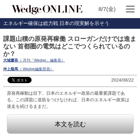
8/7(金)
エネルギー確保は総力戦 日本の現実解を示そう
課題山積の原発再稼働 スローガンだけでは進ま
ない 首都圏の電気はどこでつくられているの
か？
大城慶吾
（ 月刊「Wedge」編集長）
仲上龍馬
（ Wedge編集部員）
2024/08/22
原発再稼動は目下、日本のエネルギー政策の最重要課題であ
る。この課題に道筋をつけなければ、日本のエネルギー政策は
迷走を続けるままだ。
本文を読む