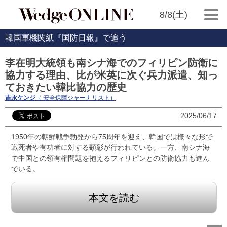
8/8(土)
韓国軍機関紙『国防日報』で追う
李在明大統領も南シナ海でのフィリピン防衛に
協力する理由、比が米英に次ぐ兵力派遣、知っ
ておきたい韓比協力の歴史
吉永ケンジ
（ 安全保障ジャーナリスト）
2025/06/17
1950年の朝鮮戦争勃発から75周年を迎え、韓国では様々な形で
戦死者や有功者に対する顕彰が行われている。一方、南シナ海
で中国との領有権問題を抱えるフィリピンとの防衛協力も進ん
でいる。
本文を読む