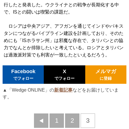
行したと発表した。ウクライナとの戦争が長期化する中
で、ISとの闘いは喫緊の課題だ。
ロシアは中央アジア、アフガンを通じてインドやパキス
タンにつながるパイプライン建設を計画しており、そのた
めにも「ISホラサン州」は邪魔な存在で、タリバンとの協
力でなんとか排除したいと考えている。ロシアとタリバン
は過激派対策でも利害が一致したといえるだろう。
Facebook
X
メルマガ
でフォロー
でフォロー
に登録
▲「Wedge ONLINE」の
新着記事
などをお届けしていま
す。
前
1
2
3