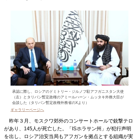
承認に際し、ロシアのドミトリー・ジルノフ駐アフガニスタン大使
（左）とタリバン暫定政権のアミールハーン・ムッタキ外務大臣が
会談した（タリバン暫定政権外務省のXより）
ギャラリーページへ
昨年３月、モスクワ郊外のコンサートホールで銃撃テロ
があり、145人が死亡した。「ISホラサン州」が犯行声明
を出し、ロシア治安当局もアフガンを拠点とする組織が実