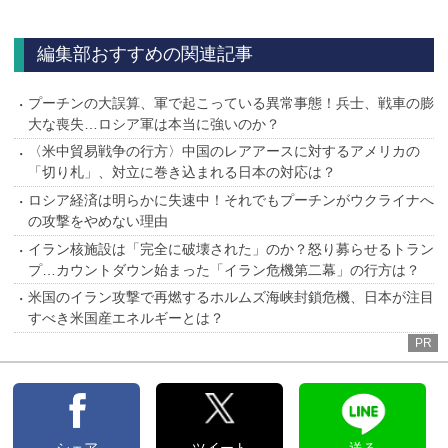
へ
編集部おすすめの関連記事
プーチンの大誤算、軍で起こっている異常事態！兵士、戦車の膨
大な喪失…ロシア軍は本当に強いのか？
〈米中貿易戦争の行方〉中国のレアアースに対するアメリカの
「切り札」、対立に巻き込まれる日本の対応は？
ロシア経済は明らかに失速中！それでもプーチンがウクライナへ
の攻撃をやめない理由
イラン核施設は「完全に破壊された」のか？怒り募らせるトラン
プ…カウントダウン始まった「イラン危機第二幕」の行方は？
米国のイラン攻撃で再燃するホルムズ海峡封鎖危機、日本が注目
すべき米国産エネルギーとは？
PR
シェア
ツイート
送る