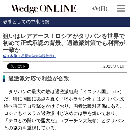
8/9(日)
教養としての中東情勢
狙いはレアアース！ロシアがタリバンを世界で
初めて正式承認の背景、過激派対策でも利害が
一致か
佐々木伸
（ 星槎大学大学院教授）
2025/07/10
過激派対応で利益が合致
タリバンの最大の敵は過激派組織「イスラム国」（IS）
だ。特に同国に拠点を置く「ISホラサン州」はタリバン政
権へ再三テロ攻撃をかけており、両者は敵対関係にある。
ロシアもイスラム過激派封じ込めには手を焼いており、
「テロとの闘いで盟友だ」（プーチン大統領）とタリバン
との協力を重視している。