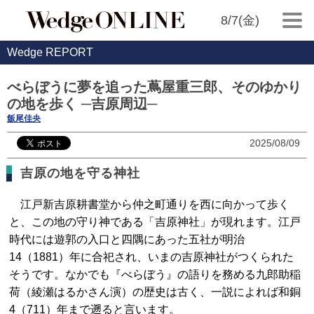
8/7(金)
Wedge REPORT
べらぼうに夢を追った蔦屋重三郎、そのゆかり
の地を歩く ─吉原周辺─
飯尾佳央
2025/08/09
吉原の地を守る神社
江戸新吉原耕書堂から仲之町通りを西に向かって歩く
と、この地の守り神である「吉原神社」が現れます。江戸
時代には遊郭の入口と四隅にあった五社が明治
14（1881）年に合祀され、いまの吉原神社がつくられた
そうです。なかでも『べらぼう』の語りを務める九郎助稲
荷（綾瀬はるかさん演）の歴史は古く、一説によれば和銅
4（711）年まで遡ると言います。