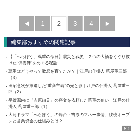
ギャラリーページへ
次ページ » 蔦重の菩提寺へ
前
1
2
3
4
次
へ
へ
編集部おすすめの関連記事
【「べらぼう」蔦重の命日】震災と戦災、２つの大禍をくぐり抜
けた“供養碑”をめぐる秘話
蔦重はどうやって歌麿を育てたか？｜江戸の仕掛人 蔦屋重三郎
（3）
田沼意次が推進した“重商主義”の光と影｜江戸の仕掛人 蔦屋重三