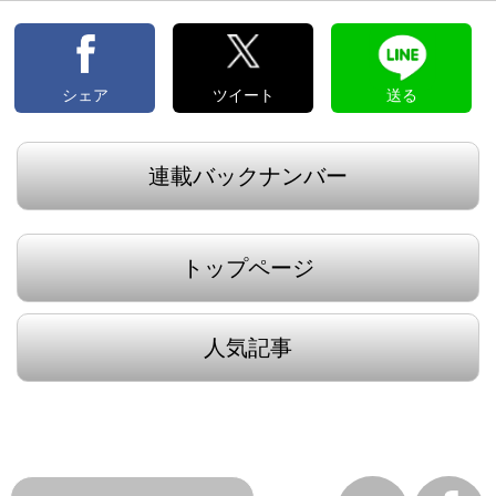
郎（2）
平賀源内に『吉原細見』の序文を依頼した蔦重の狙い｜江戸の仕
掛人 蔦屋重三郎（1）
大河ドラマ「べらぼう」の舞台・吉原のマネー事情、妓楼オープ
ンと営業資金の仕組みとは？
PR
シェア
ツイート
送る
連載バックナンバー
トップページ