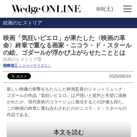
8/8(土)
絵画のヒストリア
映画「気狂いピエロ」が果たした〈映画の革
命〉終章で重なる画家・ニコラ・ド・スタール
の絵、ゴダールが浮かび上がらせたこととは
絵画のヒストリア㉕
柴崎信三
（ ジャーナリスト）
2025/08/10
新しい映像の衝撃をもたらした映画監督のジャン＝リュック・
ゴダールの作品『気狂いピエロ』は戸惑いと批判と失望に渦巻
かれたが、現代美術のコラージュに相当するとの評価も得た。
この映画の終章に重ね合わされたのがニコラ・ド・スタールの
作品である。
本文を読む