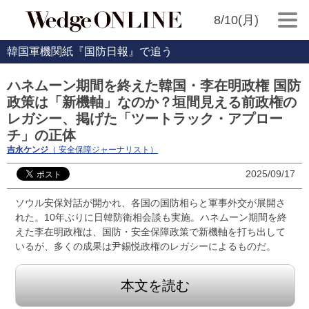
8/10(月)
韓国軍機関紙『国防日報』で追う
ハネムーン期間を終えた韓国・李在明政権 国防
政策は「新機軸」なのか？垣間見える前政権の
レガシー、掲げた「ツートラック・アプロー
チ」の正体
吉永ケンジ
（ 安全保障ジャーナリスト）
2025/09/17
ソウル安保対話が開かれ、各国の国防相らと軍事外交が展開さ
れた。10年ぶりに日韓防衛相会談も実施。ハネムーン期間を終
えた李在明政権は、国防・安全保障政策で新機軸を打ち出して
いるが、多くの成果は尹錫悦政権のレガシーによるものだ。
本文を読む