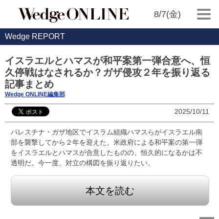
8/7(金)
Wedge REPORT
イスラエルとハマスが和平案第一弾合意へ、恒
久停戦はなされるか？ガザ侵攻２年を振り返る
記事まとめ
Wedge ONLINE編集部
2025/10/11
パレスチナ・ガザ地区でイスラム組織ハマスらがイスラエル南
部を襲撃してから２年を迎えた。米政府による和平案の第一弾
をイスラエルとハマスが合意したものの、恒久的になるかは不
透明だ。今一度、対立の構図を振り返りたい。
本文を読む