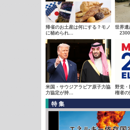
帰省のお土産は何にする？モノ
世界遺
に秘められ…
230
米国・サウジアラビア原子力協
野党・
力協定が持…
権者の
特集