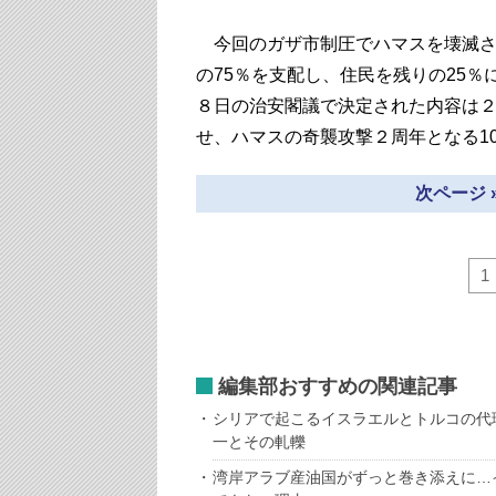
今回のガザ市制圧でハマスを壊滅さ
の75％を支配し、住民を残りの25
８日の治安閣議で決定された内容は２
せ、ハマスの奇襲攻撃２周年となる1
次ページ 
1
編集部おすすめの関連記事
シリアで起こるイスラエルとトルコの代
一とその軋轢
湾岸アラブ産油国がずっと巻き添えに…