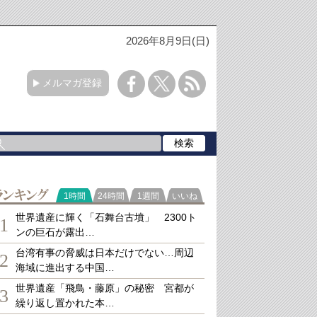
2026年8月9日(日)
メルマガ登録
ランキング
1時間
24時間
1週間
いいね
世界遺産に輝く「石舞台古墳」 2300ト
1
ンの巨石が露出…
台湾有事の脅威は日本だけでない…周辺
2
海域に進出する中国…
世界遺産「飛鳥・藤原」の秘密 宮都が
3
繰り返し置かれた本…