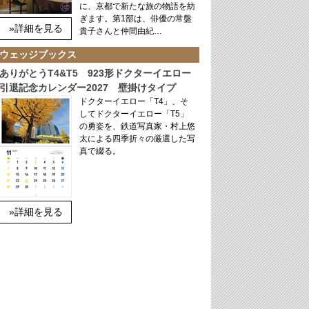
に、京都で新たな旅の物語を紡
ぎます。第1部は、俳優の常盤
»詳細を見る
貴子さんと仲間由紀…
ウェッジブックス
ありがとうT4&T5 923形ドクターイエロー
引退記念カレンダー2027 壁掛けタイプ
ドクターイエロー「T4」、そ
してドクターイエロー「T5」
の勇姿を、鉄道写真家・村上悠
太による四季折々の厳選した写
真で綴る。
»詳細を見る