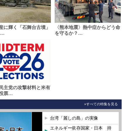
産に輝く「石舞台古墳」
〈熊本地震〉熱中症からどう命
0…
を守るか？…
民主党の攻撃材料と米有
投票…
»すべての特集を見る
台湾「麗しの島」の実像
エネルギー依存国家・日本 持