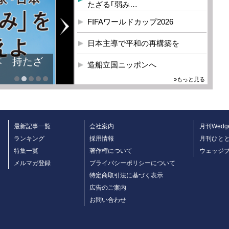
たざる｢弱み…
FIFAワールドカップ2026
日本主導で平和の再構築を
造船立国ニッポンへ
»もっと見る
最新記事一覧
会社案内
月刊Wedg
ランキング
採用情報
月刊ひと
特集一覧
著作権について
ウェッジ
メルマガ登録
プライバシーポリシーについて
特定商取引法に基づく表示
広告のご案内
お問い合わせ