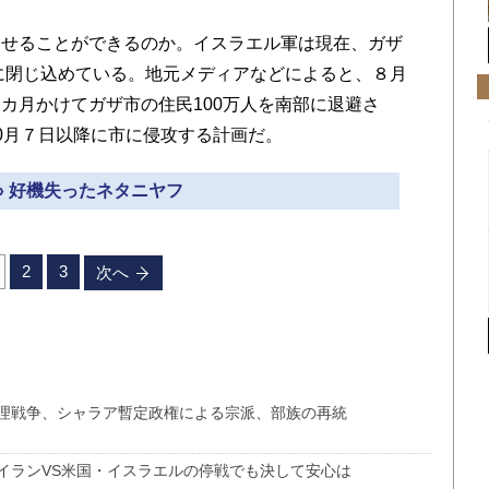
せることができるのか。イスラエル軍は現在、ガザ
％に閉じ込めている。地元メディアなどによると、８月
カ月かけてガザ市の住民100万人を南部に退避さ
0月７日以降に市に侵攻する計画だ。
» 好機失ったネタニヤフ
2
3
次へ
理戦争、シャラア暫定政権による宗派、部族の再統
イランVS米国・イスラエルの停戦でも決して安心は