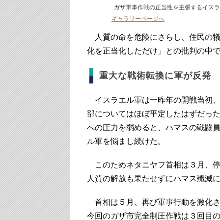
ガザ軍事作戦の正当性を主張するイスラエ
ギャラリーページへ
人質の命を危険にさらし、住民の犠
化を正当化しただけ」との批判の中
重大な戦術転換に軍が反発
イスラエル軍は一昨年の開戦当初、
部についてはほぼ平定したはずだっ
への圧力を弱めると、ハマスの戦闘
ル軍を悩まし続けた。
このためネタニヤフ首相は３月、停
人質の解放も果たせずにハマス殲滅
首相は５月、再び軍事行動を激化さ
今回のガザ市完全制圧作戦は３回目