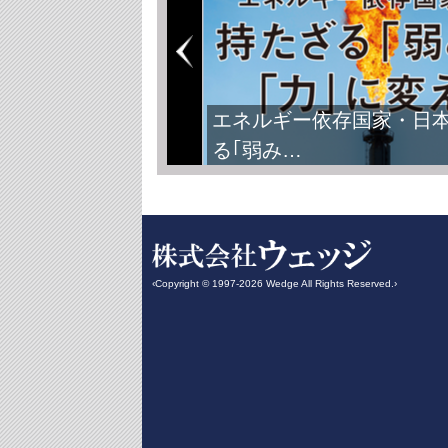
FIFAワールドカップ2026
‹Copyright © 1997-2026 Wedge All Rights Reserved.›