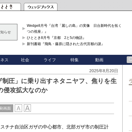
Wedge8月号『台湾「麗しの島」の実像 日台新時代を拓く「3
つの視座」』
お知らせ
ひととき8月号『京都 2と5の物語』
新刊書籍『飛鳥・藤原に隠された古代宮都の謎』
ジネス
社会
ライフ
特集
動画
2025年8月20日
ザ制圧」に乗り出すネタニヤフ、焦りを生
の侵攻拡大なのか
刷画面
スチナ自治区ガザの中心都市、北部ガザ市の制圧計