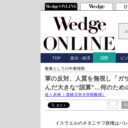
TOP
政治・経済
ビ
国際
教養としての中東情勢
軍の反対、人質を無視し「ガ
んだ大きな“誤算”…何のため
佐々木伸
（ 星槎大学大学院教授）
印
イスラエルのネタニヤフ政権はパレ