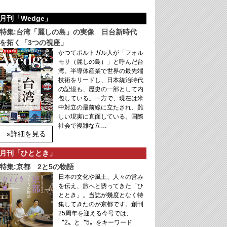
月刊「Wedge」
特集:台湾「麗しの島」の実像 日台新時代
を拓く「3つの視座」
かつてポルトガル人が「フォル
モサ（麗しの島）」と呼んだ台
湾。半導体産業で世界の最先端
技術をリードし、日本統治時代
の記憶も、歴史の一部として内
包している。一方で、現在は米
中対立の最前線に立たされ、難
しい現実に直面している。国際
社会で複雑な立…
»詳細を見る
月刊「ひととき」
特集:京都 2と5の物語
日本の文化や風土、人々の営み
を伝え、旅へと誘ってきた「ひ
ととき」。当誌が幾度となく特
集してきたのが京都です。創刊
25周年を迎える今号では、
〝2〟と〝5〟をキーワード