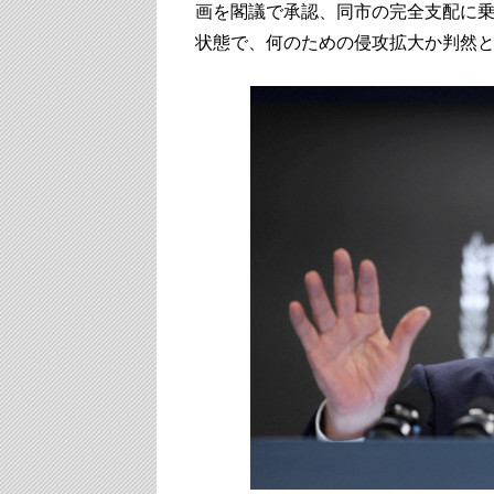
画を閣議で承認、同市の完全支配に
状態で、何のための侵攻拡大か判然