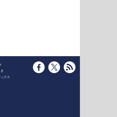
e
とき
ブックス