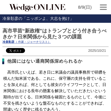
8/9(日)
冷泉彰彦の「ニッポンよ、大志を抱け」
高市早苗“新政権”はトランプとどう付き合うべ
きか？日米関係から見た３つの課題
冷泉彰彦
（ 作家・ジャーナリスト）
2025/10/21
他国にはない通商関係深められるか
高市氏といえば、若き日に米議会の議員事務所で研鑽を
積んだ知米派である。これに、保守層の支持を得ているこ
とを加えれば、何としても彼女のライフワークとして、日
米関係における長年の懸案を解決していただきたいという
期待が出てくる。日米関係を確固たるものとして、今後に
不安を残さないような盤石なものとすることができれば、
間違いなく歴史に残るであろう。