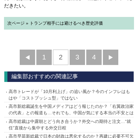
だきたい。
次ページ » トランプ相手には避けるべき歴史評価
前
1
2
3
4
次
へ
へ
編集部おすすめの関連記事
高市トレードが「10月利上げ」の追い風か？今のインフレはも
はや「コストプッシュ型」ではない
高市新総裁誕生を中国メディアはどう報じたのか？「右翼政治家
の代表」との報道も…それでも、中国が気にする本当の不安とは
高市総裁は中露朝とどう向き合うか？外交への期待と注文…“就
任”直後から集中する外交日程
高市早苗新総裁で日本の財政は悪化するのか？再建に必要不可欠