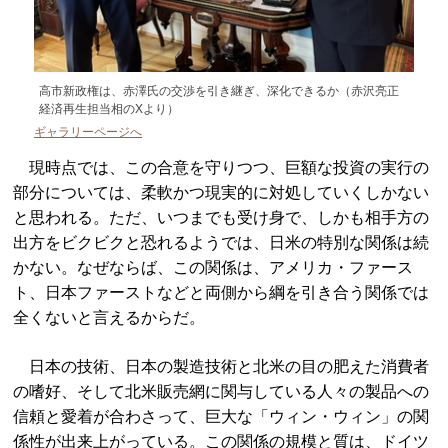
高市新政権は、赤澤氏の交渉を引き継ぎ、深化できるか（赤沢亮正
経済再生担当相のXより）
ギャラリーページへ
現時点では、この合意を守りつつ、巨額な投資の実行の
部分については、柔軟かつ現実的に対処していくしかない
と思われる。ただ、いつまでも受け身で、しかも相手方の
出方をビクビクと恐れるようでは、日米の特別な関係は続
かない。なぜならば、この関係は、アメリカ・ファース
ト、日本ファーストなどと両側から綱を引き合う関係では
全くないと言えるからだ。
日本の技術、日本の製造技術と北米の目の肥えた消費者
の嗜好、そして北米販売網に関与している人々の製品への
信頼と愛着が合わさって、巨大な「ウィン・ウィン」の関
係性が出来上がっている。この関係の規模と質は、ドイツ