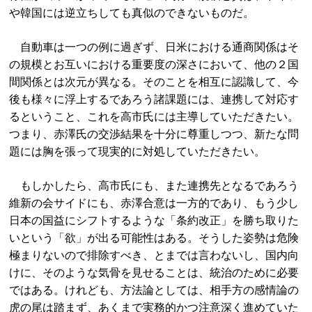
や韓国には逆立ちしても真似のできないものだ。
自動車は一つの例に過ぎず、日米における通商関係はそ
の規模とお互いにおける重要度の深さにおいて、他の２国
間関係とは次元が異なる。そのことを相互に認識して、今
後も様々に浮上するであろう諸課題には、連携して対応す
るということ、これを高市氏には主導していただきたい。
つまり、赤澤氏の交渉結果を十分に尊重しつつ、新たな問
題には胸を張って現実的に対処していただきたい。
もしかしたら、高市氏にも、また連携先となるであろう
維新の会サイドにも、赤澤合意は一方的であり、もう少し
日本の国益にシフトするような「条約改正」を勝ち取りた
いという「欲」が出る可能性はある。そうした姿勢は危険
極まりないので排除すべき、とまでは言わないし、国内向
けに、そのような気骨を見せることは、統治のために必要
ではある。けれども、方法論としては、相手方の感情論の
虎の尾は踏まず、あくまで実務的かつ注意深く進めていた