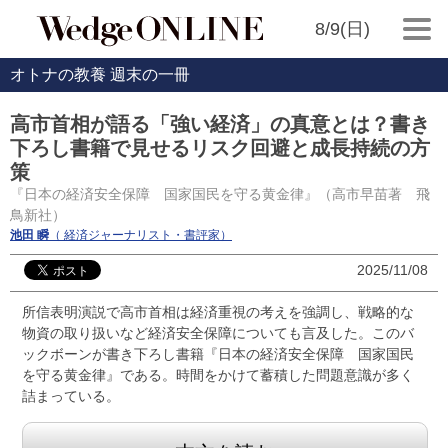
8/9(日)
オトナの教養 週末の一冊
高市首相が語る「強い経済」の真意とは？書き
下ろし書籍で見せるリスク回避と成長持続の方
策
『日本の経済安全保障 国家国民を守る黄金律』（高市早苗著 飛
鳥新社）
池田 瞬
（ 経済ジャーナリスト・書評家）
2025/11/08
所信表明演説で高市首相は経済重視の考えを強調し、戦略的な
物資の取り扱いなど経済安全保障についても言及した。このバ
ックボーンが書き下ろし書籍『日本の経済安全保障 国家国民
を守る黄金律』である。時間をかけて蓄積した問題意識が多く
詰まっている。