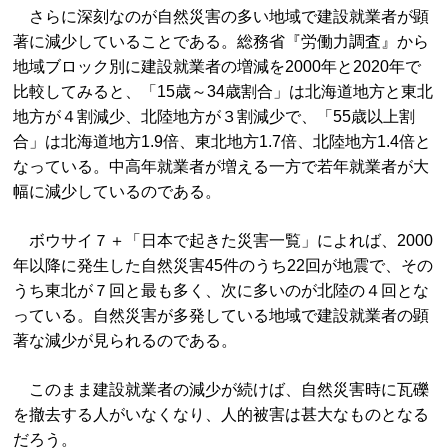
さらに深刻なのが自然災害の多い地域で建設就業者が顕
著に減少していることである。総務省『労働力調査』から
地域ブロック別に建設就業者の増減を2000年と2020年で
比較してみると、「15歳～34歳割合」は北海道地方と東北
地方が４割減少、北陸地方が３割減少で、「55歳以上割
合」は北海道地方1.9倍、東北地方1.7倍、北陸地方1.4倍と
なっている。中高年就業者が増える一方で若年就業者が大
幅に減少しているのである。
ボウサイ７＋「日本で起きた災害一覧」によれば、2000
年以降に発生した自然災害45件のうち22回が地震で、その
うち東北が７回と最も多く、次に多いのが北陸の４回とな
っている。自然災害が多発している地域で建設就業者の顕
著な減少が見られるのである。
このまま建設就業者の減少が続けば、自然災害時に瓦礫
を撤去する人がいなくなり、人的被害は甚大なものとなる
だろう。