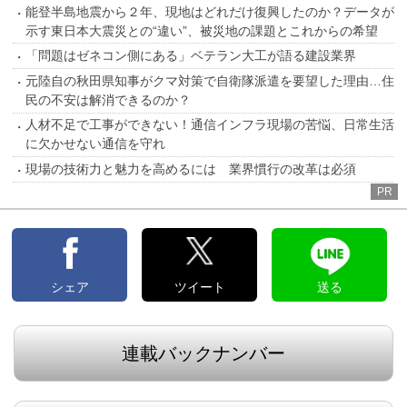
能登半島地震から２年、現地はどれだけ復興したのか？データが
示す東日本大震災との“違い”、被災地の課題とこれからの希望
「問題はゼネコン側にある」ベテラン大工が語る建設業界
元陸自の秋田県知事がクマ対策で自衛隊派遣を要望した理由…住
民の不安は解消できるのか？
人材不足で工事ができない！通信インフラ現場の苦悩、日常生活
に欠かせない通信を守れ
現場の技術力と魅力を高めるには 業界慣行の改革は必須
PR
シェア
ツイート
送る
連載バックナンバー