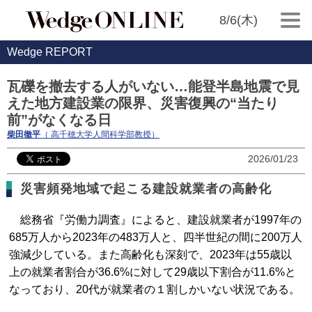
8/6(木)
Wedge REPORT
瓦礫を撤去する人がいない…能登半島地震で見
えた地方建設業の限界、災害復興の“当たり
前”がなくなる日
柴田徹平
（ 高千穂大学人間科学部教授）
2026/01/23
災害頻発地域で起こる建設就業者の高齢化
総務省『労働力調査』によると、建設就業者が1997年の
685万人から2023年の483万人と、四半世紀の間に200万人
強減少している。また高齢化も深刻で、2023年は55歳以
上の就業者割合が36.6%に対して29歳以下割合が11.6%と
なっており、20代が就業者の１割しかいない状況である。