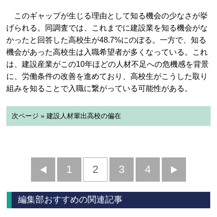
このギャップが生じる理由として知る機会の少なさが挙
げられる。同調査では、これまでに建設業を知る機会がな
かったと回答した高校生が48.7%にのぼる。一方で、知る
機会があった高校生は入職希望者が多くなっている。これ
は、建設産業がこの10年ほどの人材不足への危機感を背景
に、労働条件の改善を進めており、高校生がこうした取り
組みを知ることで入職に繋がっている可能性がある。
次ページ » 建設人材輩出高校の偏在
前
1
2
3
4
次
へ
へ
編集部おすすめの関連記事