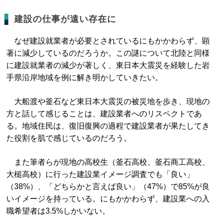
建設の仕事が遠い存在に
なぜ建設就業者が必要とされているにもかかわらず、顕
著に減少しているのだろうか。この謎について北陸と同様
に建設就業者の減少が著しく、東日本大震災を経験した岩
手県沿岸地域を例に解き明かしていきたい。
大船渡や釜石など東日本大震災の被災地を歩き、現地の
方と話して感じることは、建設業者へのリスペクトであ
る。地域住民は、復旧復興の過程で建設業者が果たしてき
た役割を肌で感じているのだろう。
また筆者らが現地の高校生（釜石高校、釜石商工高校、
大槌高校）に行った建設業イメージ調査でも「良い」
（38%）、「どちらかと言えば良い」（47%）で85%が良
いイメージを持っている。にもかかわらず、建設業への入
職希望者は3.5%しかいない。