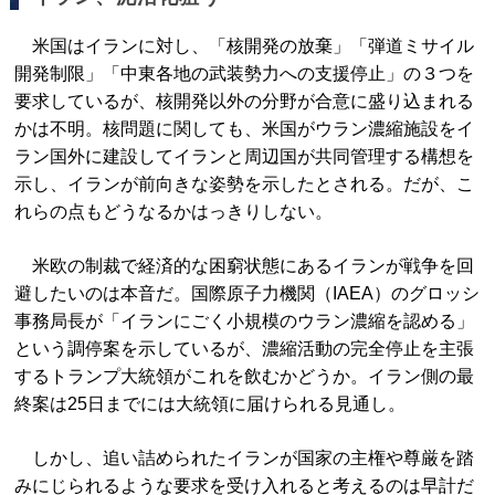
米国はイランに対し、「核開発の放棄」「弾道ミサイル
開発制限」「中東各地の武装勢力への支援停止」の３つを
要求しているが、核開発以外の分野が合意に盛り込まれる
かは不明。核問題に関しても、米国がウラン濃縮施設をイ
ラン国外に建設してイランと周辺国が共同管理する構想を
示し、イランが前向きな姿勢を示したとされる。だが、こ
れらの点もどうなるかはっきりしない。
米欧の制裁で経済的な困窮状態にあるイランが戦争を回
避したいのは本音だ。国際原子力機関（IAEA）のグロッシ
事務局長が「イランにごく小規模のウラン濃縮を認める」
という調停案を示しているが、濃縮活動の完全停止を主張
するトランプ大統領がこれを飲むかどうか。イラン側の最
終案は25日までには大統領に届けられる見通し。
しかし、追い詰められたイランが国家の主権や尊厳を踏
みにじられるような要求を受け入れると考えるのは早計だ