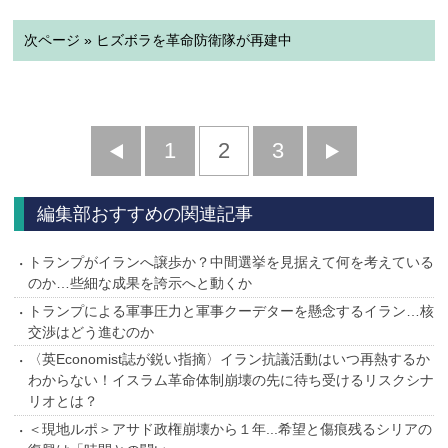
次ページ » ヒズボラを革命防衛隊が再建中
前
1
2
3
次
へ
へ
編集部おすすめの関連記事
トランプがイランへ譲歩か？中間選挙を見据えて何を考えている
のか…些細な成果を誇示へと動くか
トランプによる軍事圧力と軍事クーデターを懸念するイラン…核
交渉はどう進むのか
〈英Economist誌が鋭い指摘〉イラン抗議活動はいつ再熱するか
わからない！イスラム革命体制崩壊の先に待ち受けるリスクシナ
リオとは？
＜現地ルポ＞アサド政権崩壊から１年...希望と傷痕残るシリアの