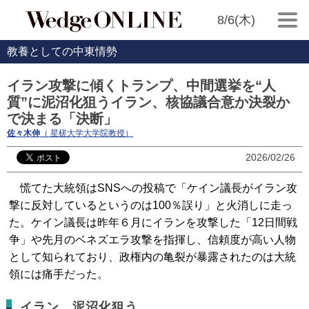
8/6(木)
教養としての中東情勢
イラン攻撃に傾くトランプ、中間選挙を“人
質”に泥沼化狙うイラン、核協議合意か決裂か
で決まる「決断」
佐々木伸
（ 星槎大学大学院教授）
2026/02/26
慌てた大統領はSNSへの投稿で「ケイン議長がイラン攻
撃に反対しているというのは100％誤り」と火消しに走っ
た。ケイン議長は昨年６月にイランを攻撃した「12日間戦
争」や先月のベネズエラ攻撃を指揮し、信頼度が高い人物
として知られており、政権内の亀裂が暴露されたのは大統
領には痛手だった。
イラン、泥沼化狙う