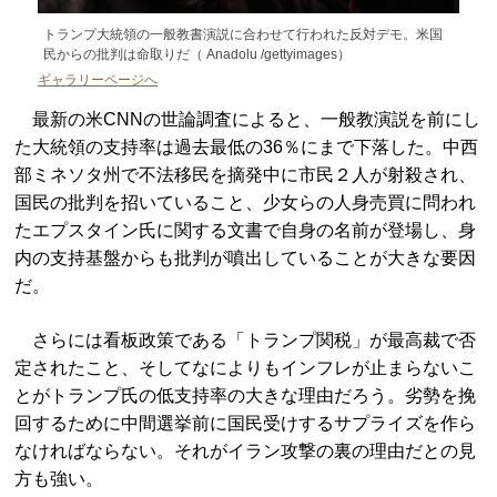
トランプ大統領の一般教書演説に合わせて行われた反対デモ。米国
民からの批判は命取りだ（ Anadolu /gettyimages）
ギャラリーページへ
最新の米CNNの世論調査によると、一般教演説を前にし
た大統領の支持率は過去最低の36％にまで下落した。中西
部ミネソタ州で不法移民を摘発中に市民２人が射殺され、
国民の批判を招いていること、少女らの人身売買に問われ
たエプスタイン氏に関する文書で自身の名前が登場し、身
内の支持基盤からも批判が噴出していることが大きな要因
だ。
さらには看板政策である「トランプ関税」が最高裁で否
定されたこと、そしてなによりもインフレが止まらないこ
とがトランプ氏の低支持率の大きな理由だろう。劣勢を挽
回するために中間選挙前に国民受けするサプライズを作ら
なければならない。それがイラン攻撃の裏の理由だとの見
方も強い。