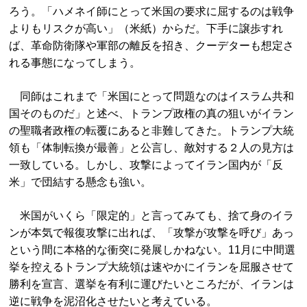
ろう。「ハメネイ師にとって米国の要求に屈するのは戦争
よりもリスクが高い」（米紙）からだ。下手に譲歩すれ
ば、革命防衛隊や軍部の離反を招き、クーデターも想定さ
れる事態になってしまう。
同師はこれまで「米国にとって問題なのはイスラム共和
国そのものだ」と述べ、トランプ政権の真の狙いがイラン
の聖職者政権の転覆にあると非難してきた。トランプ大統
領も「体制転換が最善」と公言し、敵対する２人の見方は
一致している。しかし、攻撃によってイラン国内が「反
米」で団結する懸念も強い。
米国がいくら「限定的」と言ってみても、捨て身のイラ
ンが本気で報復攻撃に出れば、「攻撃が攻撃を呼び」あっ
という間に本格的な衝突に発展しかねない。11月に中間選
挙を控えるトランプ大統領は速やかにイランを屈服させて
勝利を宣言、選挙を有利に運びたいところだが、イランは
逆に戦争を泥沼化させたいと考えている。