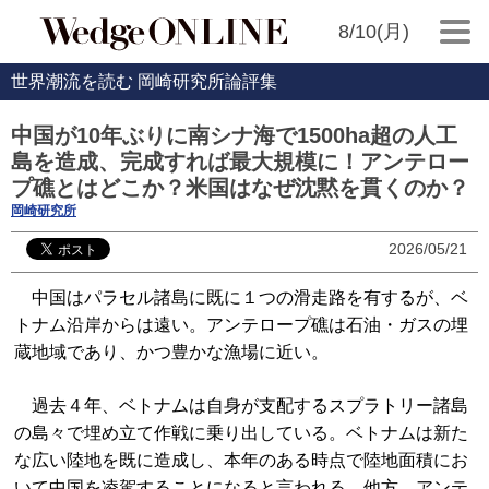
8/10(月)
世界潮流を読む 岡崎研究所論評集
中国が10年ぶりに南シナ海で1500ha超の人工
島を造成、完成すれば最大規模に！アンテロー
プ礁とはどこか？米国はなぜ沈黙を貫くのか？
岡崎研究所
2026/05/21
中国はパラセル諸島に既に１つの滑走路を有するが、ベ
トナム沿岸からは遠い。アンテロープ礁は石油・ガスの埋
蔵地域であり、かつ豊かな漁場に近い。
過去４年、ベトナムは自身が支配するスプラトリー諸島
の島々で埋め立て作戦に乗り出している。ベトナムは新た
な広い陸地を既に造成し、本年のある時点で陸地面積にお
いて中国を凌駕することになると言われる。他方、アンテ