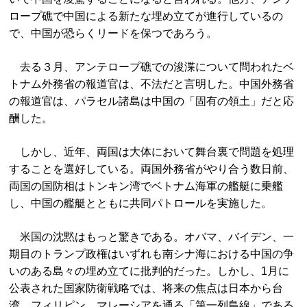
ロープ礁で中国による新たな埋め立てが進行しているの
で、中国が恐らくリードを保つであろう。
去る３月、アンテロープ礁での浚渫について問われたベ
トナム外務省の報道官は、不法だと言明した。中国外務省
の報道官は、パラセル諸島は中国の「固有の領土」だと応
酬した。
しかし、近年、両国は大体において舞台裏で問題を処理
することを選好している。両国外務省がやり合う数日前、
両国の国防相はトンキン湾でベトナム海軍の艦艇に乗艦
し、中国の艦艇とともに共同パトロールを実施した。
米国の沈黙はもっと驚きである。オバマ、バイデン、一
期目のトランプ政権はいずれも南シナ海における中国の争
いのある島々の埋め立てに批判的だった。しかし、1月に
公表された国家防衛戦略では、将来の焦点は日本から台
湾、フィリピン、マレーシアを通る「第一列島線」である