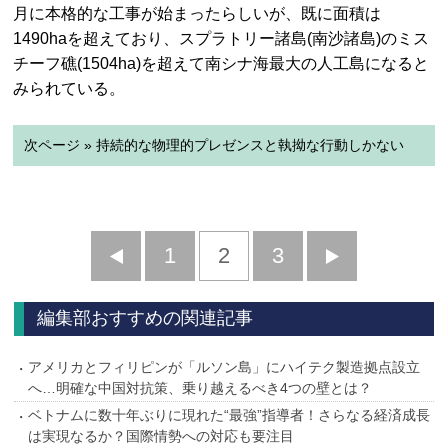
月に本格的な工事が始まったらしいが、既に面積は
1490haを超えており、スプラトリー諸島(南沙諸島)のミス
チーフ礁(1504ha)を超えて南シナ海最大の人工島になると
みられている。
次ページ » 持続的な物理的プレゼンスと執拗な行動しかない
前
1
2
3
次
へ
へ
編集部おすすめの関連記事
アメリカとフィリピンが「ルソン島」にハイテク製造拠点設立
へ…明確な中国対抗策、乗り越えるべき4つの壁とは？
ベトナムに数十年ぶりに現れた“最強”指導者！さらなる経済成長
は実現なるか？国際情勢への対応も要注目