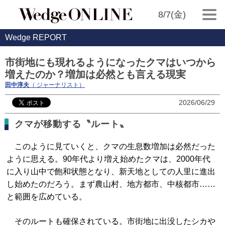
8/7(金)
Wedge REPORT
市街地にも現れるようになったクマはいつから
増えたのか？増加は必然とも言える現実
田中淳夫
（ ジャーナリスト）
2026/06/29
クマが移動する〝ルート〟
このように見ていくと、クマの生息数増加は必然だった
ように思える。90年代より増え始めたクマは、2000年代
に入り山中で飽和状態となり、新天地としての人里に進出
し始めたのだろう。まず農山村、地方都市、中核都市……
と範囲を広めている。
そのルートも確保されている。市街地に出没したシカや