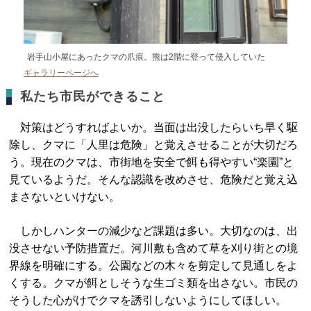
岩手山小屋にあったクマの爪痕。熊は2階に登って侵入していた
ギャラリーページへ
私たち市民ができること
対策はどうすればよいか。当面は出没したらいち早く駆
除し、クマに「人里は危険」と覚えさせることが大切だろ
う。現在のクマは、市街地を安全で餌も得やすい“楽園”と
見ているようだ。そんな認識を改めさせ、危険だと覚え込
まさないといけない。
しかしハンターの減少など課題は多い。大切なのは、出
没させない予防措置だ。河川敷も含めて草を刈り街との境
界線を明確にする。公園などの木々を剪定して見通しをよ
くする。クマが餌としそうな生ゴミ類を出さない。市民の
そうした心がけでクマを誘引しないようにしてほしい。