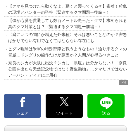
【クマを見つけたら動くなよ、動くと襲ってくるぞ】密着！狩猟
の現場とハンターの矜持〈緊迫するクマ問題ー後編－〉
【弾が心臓を貫通しても数百メートル走ったヒグマ】求められる
真のクマ対策とは？〈緊迫するクマ問題ー前編－〉
〈庭にいつの間にか増えた外来種〉それは悪いことなのか？害悪
ばかりでない有用でなくてはならない存在にも
ヒグマ駆除は米軍の特殊部隊と戦うようなもの！迫り来るクマの
脅威…ドングリの凶作だけが原因か？人間が心得るべきこと
奈良のシカが大阪に出没？シカに「県境」は分からない！「奈良
公園を出たら天然記念物ではなく野生動物」…クマだけではない
アーバン・ディアにご用心
PR
シェア
ツイート
送る