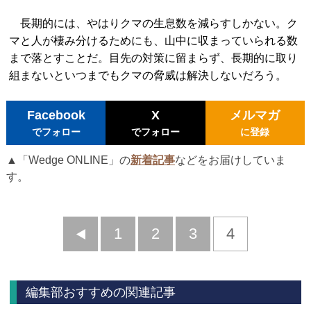
長期的には、やはりクマの生息数を減らすしかない。ク
マと人が棲み分けるためにも、山中に収まっていられる数
まで落とすことだ。目先の対策に留まらず、長期的に取り
組まないといつまでもクマの脅威は解決しないだろう。
Facebook
X
メルマガ
でフォロー
でフォロー
に登録
▲「Wedge ONLINE」の
新着記事
などをお届けしていま
す。
前
1
2
3
4
へ
編集部おすすめの関連記事