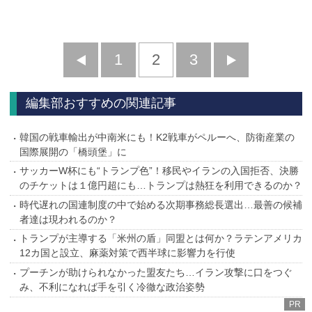
前
1
2
3
次
へ
へ
編集部おすすめの関連記事
韓国の戦車輸出が中南米にも！K2戦車がペルーへ、防衛産業の
国際展開の「橋頭堡」に
サッカーW杯にも“トランプ色”！移民やイランの入国拒否、決勝
のチケットは１億円超にも…トランプは熱狂を利用できるのか？
時代遅れの国連制度の中で始める次期事務総長選出…最善の候補
者達は現われるのか？
トランプが主導する「米州の盾」同盟とは何か？ラテンアメリカ
12カ国と設立、麻薬対策で西半球に影響力を行使
プーチンが助けられなかった盟友たち…イラン攻撃に口をつぐ
み、不利になれば手を引く冷徹な政治姿勢
PR