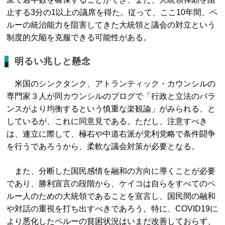
止する3分の1以上の議席を得た。従って、ここ10年間、ペ
ルーの統治能力を阻害してきた大統領と議会の対立という
制度的欠陥を克服できる可能性がある。
明るい兆しと懸念
米国のシンクタンク、アトランティック・カウンシルの
専門家３人が同カウンシルのブログで「行政と立法のバラ
ンスがより均衡するという慎重な楽観論」がみられる、と
しているが、これに同意見である。ただし、注意すべき
は、連立に際して、極右や中道右派が党利党略で条件闘争
を行うであろうから、柔軟な議会対策が必要となる。
また、分断した国民感情を融和の方向に導くことが必要
であり、勝利宣言の段階から、ケイコは自らをすべてのペ
ルー人のための大統領であることを宣言し、国民間の融和
や対話の重視を打ち出すべきであろう。特に、COVID19に
より悪化したペルーの貧困状況はいまだ改善しておらず、