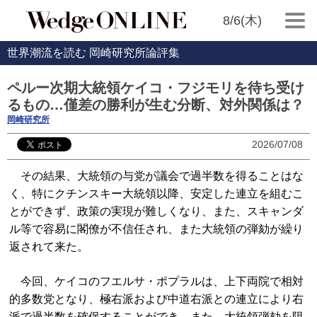
8/6(木)
世界潮流を読む 岡崎研究所論評集
ペルー次期大統領ケイコ・フジモリを待ち受け
るもの…僅差の勝利が生む分断、対外関係は？
岡崎研究所
2026/07/08
その結果、大統領の与党が議会で過半数を得ることはな
く、特にクチンスキー大統領以降、安定した連立を組むこ
とができず、政策の実現が難しくなり、また、スキャンダ
ル等で容易に閣僚が不信任され、また大統領の弾劾が繰り
返されて来た。
今回、ケイコのフエルサ・ポプラルは、上下両院で相対
的多数党となり、極右派および中道右派との連立により右
派で過半数を確保することができ、また、大統領弾劾を阻