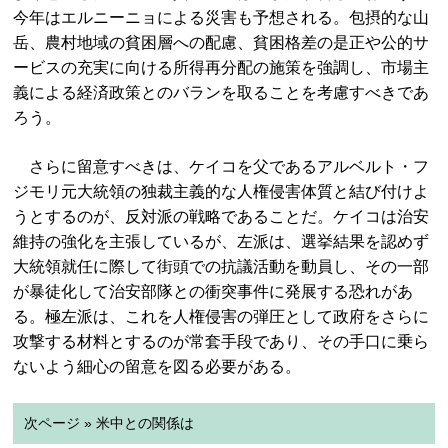
今年はエルニーニョによる災害も予想される。包摂的な山
岳、農村地域の貧困層への配慮、貧困格差の是正や公的サ
ービスの充実に向ける所得再分配の施策を強調し、市場主
義による経済政策とのバランを取ることを考慮すべきであ
ろう。
さらに留意すべきは、ケイコを父であるアルベルト・フ
ジモリ元大統領の独裁主義的な人権侵害体質と結び付けよ
うとするのが、反対派の戦略であることだ。ケイコは治安
維持の強化を主張しているが、左派は、選挙結果を認めず
大統領就任に際して街頭での抗議活動を動員し、その一部
が暴徒化して治安部隊との衝突事件に発展する恐れがあ
る。極左派は、これを人権侵害の弾圧として政府をさらに
攻撃する材料とするのが常套手段であり、その手口に乗ら
ないよう細心の留意を図る必要がある。
次ページ » 米中との関係は