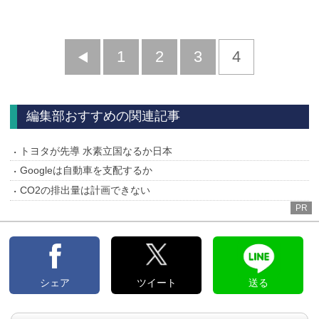
前
1
2
3
4
へ
編集部おすすめの関連記事
トヨタが先導 水素立国なるか日本
Googleは自動車を支配するか
CO2の排出量は計画できない
PR
シェア
ツイート
送る