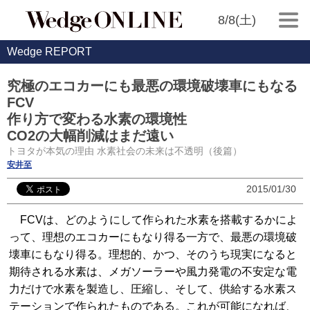
8/8(土)
Wedge REPORT
究極のエコカーにも最悪の環境破壊車にもなる
FCV
作り方で変わる水素の環境性
CO2の大幅削減はまだ遠い
トヨタが本気の理由 水素社会の未来は不透明（後篇）
安井至
2015/01/30
FCVは、どのようにして作られた水素を搭載するかによ
って、理想のエコカーにもなり得る一方で、最悪の環境破
壊車にもなり得る。理想的、かつ、そのうち現実になると
期待される水素は、メガソーラーや風力発電の不安定な電
力だけで水素を製造し、圧縮し、そして、供給する水素ス
テーションで作られたものである。これが可能になれば、