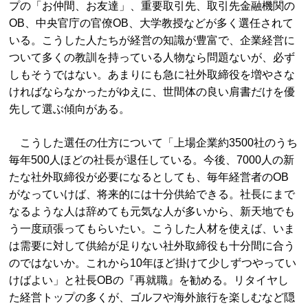
プの「お仲間、お友達」、重要取引先、取引先金融機関の
OB、中央官庁の官僚OB、大学教授などが多く選任されて
いる。こうした人たちが経営の知識が豊富で、企業経営に
ついて多くの教訓を持っている人物なら問題ないが、必ず
しもそうではない。あまりにも急に社外取締役を増やさな
ければならなかったがゆえに、世間体の良い肩書だけを優
先して選ぶ傾向がある。
こうした選任の仕方について「上場企業約3500社のうち
毎年500人ほどの社長が退任している。今後、7000人の新
たな社外取締役が必要になるとしても、毎年経営者のOB
がなっていけば、将来的には十分供給できる。社長にまで
なるような人は辞めても元気な人が多いから、新天地でも
う一度頑張ってもらいたい。こうした人材を使えば、いま
は需要に対して供給が足りない社外取締役も十分間に合う
のではないか。これから10年ほど掛けて少しずつやってい
けばよい」と社長OBの『再就職』を勧める。リタイヤし
た経営トップの多くが、ゴルフや海外旅行を楽しむなど隠