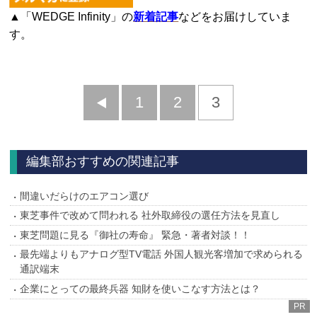
▲「WEDGE Infinity」の
新着記事
などをお届けしていま
す。
前
1
2
3
へ
編集部おすすめの関連記事
間違いだらけのエアコン選び
東芝事件で改めて問われる 社外取締役の選任方法を見直し
東芝問題に見る『御社の寿命』 緊急・著者対談！！
最先端よりもアナログ型TV電話 外国人観光客増加で求められる
通訳端末
企業にとっての最終兵器 知財を使いこなす方法とは？
PR