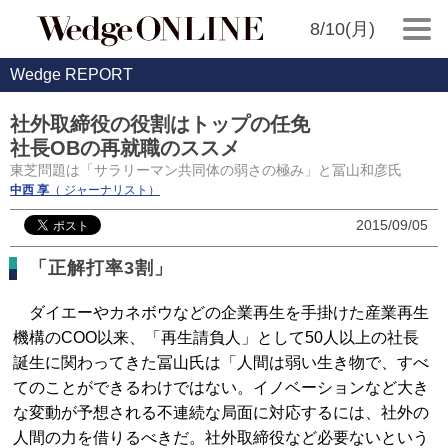
8/10(月)
Wedge REPORT
社外取締役の役割はトップの任免
社長OBの再就職のススメ
東芝問題は「サラリーマン共同体の弱さの極み」と冨山和彦氏
中西 享
（ ジャーナリスト）
2015/09/05
「正解打率3割」
ダイエーやカネボウなどの企業再生を手掛けた産業再生
機構のCOO以来、「再生請負人」として50人以上の社長
誕生に関わってきた冨山氏は「人間は弱い生き物で、すべ
てのことができるわけではない。イノベーションなど大き
な変動が予想される不連続な局面に対応するには、社外の
人間の力を借りるべきだ。社外取締役など必要ないという