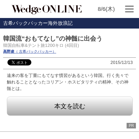
8/6(木)
古希バックパッカー海外放浪記
韓国流“おもてなし”の神髄に出会う
韓国自転車&テント旅1200キロ (4回目)
高野凌
（ 古希バックパッカー）
2015/12/13
遠来の客を丁重にもてなす慣習があるという韓国。行く先々で
触れることとなったコリアン・ホスピタリティの精神、その神
髄とは。
本文を読む
PR