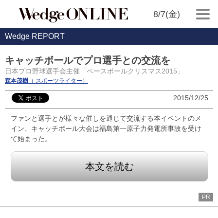
8/7(金)
Wedge REPORT
キャッチボールでプロ選手との交流を
日本プロ野球選手会主催「ベースボールクリスマス2015」
森本茂樹
（ スポーツライター）
2015/12/25
ファンと選手とが様々な催しを通じて交流する本イベントのメ
イン、キャッチボール大会は福島第一原子力発電所事故を受け
て始まった。
本文を読む
PR