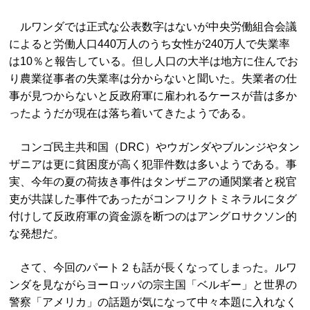
ルワンダでは正式な公表数字はないが中央労働組合会議
によると労働人口440万人のうち女性が240万人で失業率
は10％と報告している。但し人口の大半は地方に住んでお
り農業従事者の失業率は分からないと聞いた。失業者の仕
事が見つからないと反政府軍に雇われるケースが昔は多か
ったようだが現在は落ち着いてきたようである。
コンゴ民主共和国（DRC）やウガンダやブルンジやタン
ザニアは更に貧困度が高く犯罪件数は多いようである。事
実、今年の夏の荷抜き事件はタンザニアの通関業者と税官
吏が共謀した事件であったがコンフリクトミネラルにタグ
付けして反政府軍の資金源を断つのはアングロサクソン的
な発想だ。
さて、今回のパート２も話が長くなってしまった。ルワ
ンダを見ながらヨーロッパの宗主国「ベルギー」と世界の
警察「アメリカ」の話題が気になって中々本題に入れなく