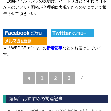
次回の「ルワンダの夜明け」パート３はどうすれば日本
からのアフリカ開発が合理的に実現できるのかについて報
告させて頂きたい。
▲「WEDGE Infinity」の
新着記事
などをお届けしていま
す。
前
1
2
3
4
へ
編集部おすすめの関連記事
アフリカのシンガポール・ルワンダ 紛争鉱物の背後にあるアメ