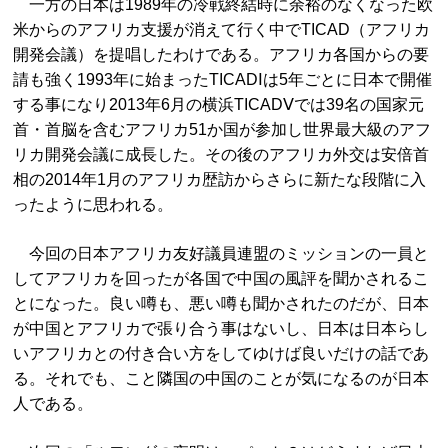
一方の日本は1989年の冷戦終結時に余裕のなくなった欧
米からのアフリカ支援が消えて行く中でTICAD（アフリカ
開発会議）を提唱したわけである。アフリカ各国からの要
請も強く1993年に始まったTICADⅠは5年ごとに日本で開催
する事になり2013年6月の横浜TICADⅤでは39名の国家元
首・首脳を含むアフリカ51か国が参加し世界最大級のアフ
リカ開発会議に成長した。その後のアフリカ外交は安倍首
相の2014年1月のアフリカ歴訪からさらに新たな段階に入
ったように思われる。
今回の日本アフリカ友好議員連盟のミッションの一員と
してアフリカを回ったが各国で中国の風評を聞かされるこ
とになった。良い噂も、悪い噂も聞かされたのだが、日本
が中国とアフリカで張り合う事はないし、日本は日本らし
いアフリカとの付き合い方をしてゆけば良いだけの話であ
る。それでも、こと隣国の中国のことが気になるのが日本
人である。