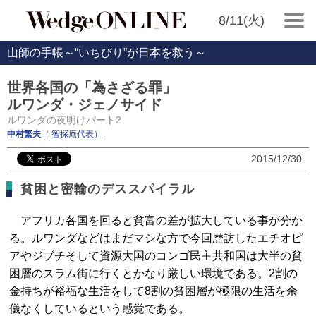
8/11(火)
山師の手帳～“いちびり”が日本を救う～
世界各国の「為さざる罪」
ルワンダ・ジェノサイド
ルワンダの夜明けパート2
中村繁夫
（ 智探庵代表）
2015/12/30
貧困と密輸のデススパイラル
アフリカ各国を回ると貧富の差が拡大している事が分か
る。ルワンダなどはまだマシな方で今回歴訪したエチオピ
アやジブチそして資源大国のコンゴ民主共和国は大半の貧
困層のスラム街に行くとかなり厳しい環境である。2割の
金持ちが裕福な生活をして8割の貧困層が極限の生活を余
儀なくしているという感覚である。