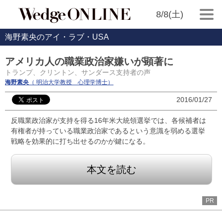
8/8(土)
海野素央のアイ・ラブ・USA
アメリカ人の職業政治家嫌いが顕著に
トランプ、クリントン、サンダース支持者の声
海野素央
（ 明治大学教授 心理学博士）
2016/01/27
反職業政治家が支持を得る16年米大統領選挙では、各候補者は
有権者が持っている職業政治家であるという意識を弱める選挙
戦略を効果的に打ち出せるのかが鍵になる。
本文を読む
PR