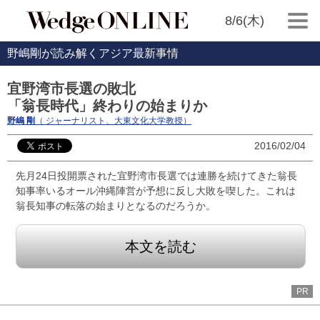
8/6(木)
野嶋剛が読み解くアジア最新事情
宜野湾市長選の敗北
「翁長時代」終わりの始まりか
野嶋 剛
（ ジャーナリスト、大東文化大学教授）
2016/02/04
先月24日投開票された宜野湾市長選では連勝を続けてきた翁長
知事率いるオール沖縄陣営が予想に反し大敗を喫した。これは
翁長知事の転落の始まりとなるのだろうか。
本文を読む
PR