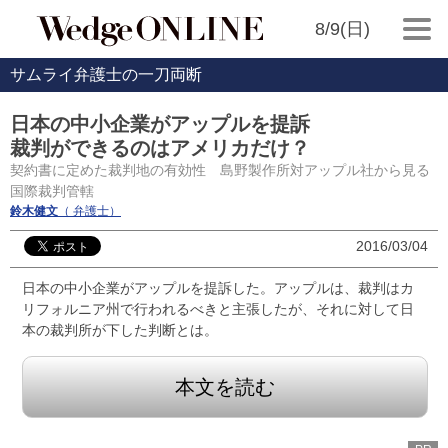
8/9(日)
サムライ弁護士の一刀両断
日本の中小企業がアップルを提訴
裁判ができるのはアメリカだけ？
契約書に定めた裁判地の有効性 島野製作所対アップル社から見る
国際裁判管轄
鈴木健文
（ 弁護士）
2016/03/04
日本の中小企業がアップルを提訴した。アップルは、裁判はカ
リフォルニア州で行われるべきと主張したが、それに対して日
本の裁判所が下した判断とは。
本文を読む