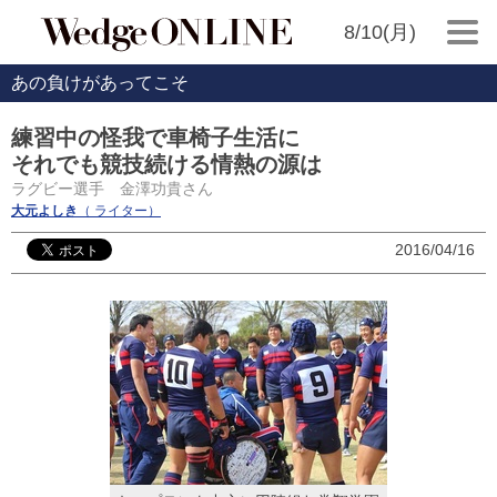
8/10(月)
あの負けがあってこそ
練習中の怪我で車椅子生活に
それでも競技続ける情熱の源は
ラグビー選手 金澤功貴さん
大元よしき
（ ライター）
2016/04/16