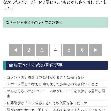
なかったのですが、体が動かないもどかしさを感じていま
した」
次ページ » 車椅子のキャプテン誕生
前
2
3
4
5
6
へ
へ
編集部おすすめの関連記事
コメント力も抜群 金本阪神がやることは侮れない
スポーツ通じて考える 過ち犯した少年との向き合い方とは
めんどくさいのがいい？！ 若者がレコードを支持する意外な理
由
佐藤隆彦が「G.G.佐藤」という鉄仮面を被ったワケ
障がい者のサッカー通じて 初めて向き合えたハンディキャッ