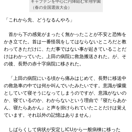
キャプテンを中心に円陣組む常翔学園
（春の全国選抜大会）
「これから先、どうなるんやろ」
首から下の感覚がまったく無かったことが不安と恐怖を
かき立てた。首は一番怪我をしてはならないところだと教
わってきただけに、ただ事ではない事が起きていることだ
けはわかっていた。上田の病院に救急搬送された。が、そ
の後、長野の赤十字病院に移された。
「上田の病院にいる頃から痛みはじめて、長野に移送中
の救急車の中では何か叫んでいたみたいです。意識が朦朧
としていて寝そうになってしまうのですが、意識がないの
か、寝ているのか、わからないという理由で『寝たらあか
ん、寝たらあかん』と声を掛けられていたことだけは覚え
ています。それ以外の記憶はありません」
しばらくして病状が安定しICUから一般病棟に移った