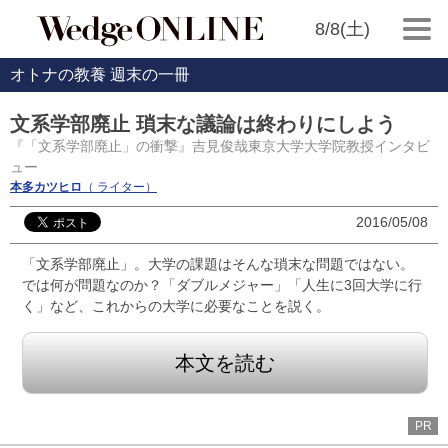
8/8(土)
オトナの教養 週末の一冊
文系学部廃止 瑣末な議論は終わりにしよう
『「文系学部廃止」の衝撃』吉見俊哉東京大学大学院教授インタビ
ュー
本多カツヒロ
（ ライター）
2016/05/08
「文系学部廃止」。大学の課題はそんな瑣末な問題ではない。
では何が問題なのか？「ダブルメジャー」「人生に3回大学に行
く」など、これからの大学に必要なことを説く。
本文を読む
PR