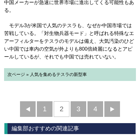
中国メーカーが急速に世界市場に進出してくる可能性もあ
る。
モデル3が米国で人気のテスラも、なぜか中国市場では
苦戦している。「対生物兵器モード」と呼ばれる特殊なエ
アーフィルターをテスラのモデルは備え、大気汚染のひど
い中国では車内の空気が外よりも800倍綺麗になるとアピ
ールしているが、それでも中国では売れていない。
次ページ » 人気を集めるテスラの新型車
前
1
2
3
4
次
へ
へ
編集部おすすめの関連記事