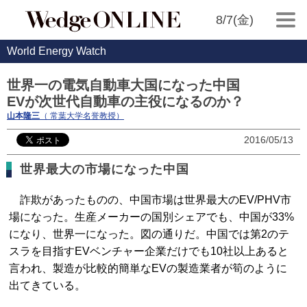
8/7(金)
World Energy Watch
世界一の電気自動車大国になった中国
EVが次世代自動車の主役になるのか？
山本隆三
（ 常葉大学名誉教授）
2016/05/13
世界最大の市場になった中国
詐欺があったものの、中国市場は世界最大のEV/PHV市
場になった。生産メーカーの国別シェアでも、中国が33%
になり、世界一になった。図の通りだ。中国では第2のテ
スラを目指すEVベンチャー企業だけでも10社以上あると
言われ、製造が比較的簡単なEVの製造業者が筍のように
出てきている。