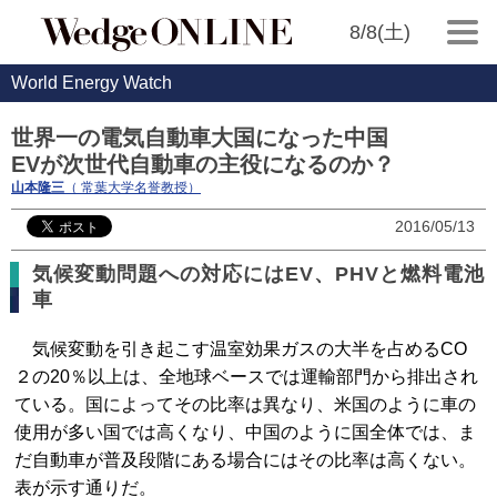
8/8(土)
World Energy Watch
世界一の電気自動車大国になった中国
EVが次世代自動車の主役になるのか？
山本隆三
（ 常葉大学名誉教授）
2016/05/13
気候変動問題への対応にはEV、PHVと燃料電池
車
気候変動を引き起こす温室効果ガスの大半を占めるCO
２の20％以上は、全地球ベースでは運輸部門から排出され
ている。国によってその比率は異なり、米国のように車の
使用が多い国では高くなり、中国のように国全体では、ま
だ自動車が普及段階にある場合にはその比率は高くない。
表が示す通りだ。