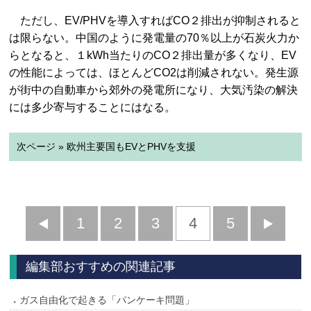
ただし、EV/PHVを導入すればCO２排出が抑制されると
は限らない。中国のように発電量の70％以上が石炭火力か
らとなると、１kWh当たりのCO２排出量が多くなり、EV
の性能によっては、ほとんどCO2は削減されない。発生源
が街中の自動車から郊外の発電所になり、大気汚染の解決
には多少寄与することにはなる。
次ページ » 欧州主要国もEVとPHVを支援
前
1
2
3
4
5
へ
へ
編集部おすすめの関連記事
ガス自由化で起きる「パンケーキ問題」