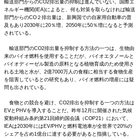
輸送部門からのCO2排出量の抑制は進んでいない。国際エ
ネルギー機関(IEA)によると、何も対策を取らなければ輸送
部門からのCO２排出量は、新興国での自家用自動車の普
及もあり2030年に20％増、2050年に50％増になると予測
されている。
輸送部門のCO2排出量を抑制する方法の一つは、生物由
来のバイオ燃料を使用することだが、バイオエタノールと
バイオディーゼル製造の原料となる植物育成のため使用さ
れる土地と水が、2億7000万人の食糧に相当する食物生産
を阻害しているとの研究もあり、バイオ燃料の増産には疑
問も出されている。
食物との競合を避け、CO2排出を抑制する一つの方法は
EVとPHVを導入することだ。昨年12月に開催された気候
変動枠組み条約第21回締約国会議（COP21）において、
IEAは2030年にはEV/PHVと燃料電池車が全世界で20%の
シェアを占め1億台に達する必要があると指摘している。