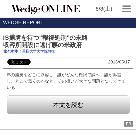
8/8(土)
WEDGE REPORT
IS捕虜を待つ“報復処刑”の末路
収容所開設に逃げ腰の米政府
佐々木伸
（ 星槎大学大学院教授）
2016/05/17
ISの捕虜をどこに収容し、誰がどんな権限で調べ、誰が訴追
し、どこで裁くのかなど、その扱いが大きな問題となってきて
いる。
本文を読む
PR