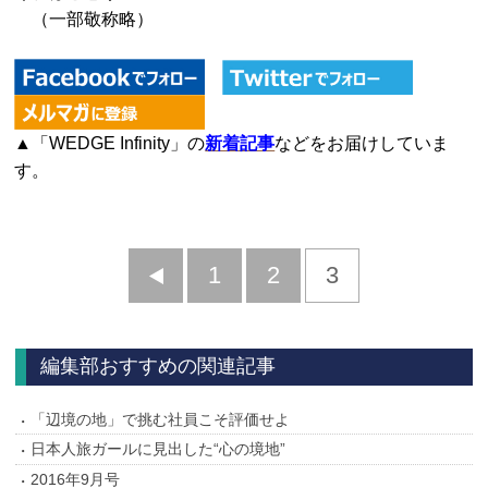
（一部敬称略）
▲「WEDGE Infinity」の
新着記事
などをお届けしていま
す。
前
1
2
3
へ
編集部おすすめの関連記事
「辺境の地」で挑む社員こそ評価せよ
日本人旅ガールに見出した“心の境地”
2016年9月号