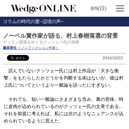
8/9(日)
コラムの時代の愛−辺境の声−
ノーベル賞作家が語る、村上春樹落選の背景
ディラン授賞をめぐるクッツェー氏の洞察
藤原章生
（ ノンフィクション作家）
2016/10/21
読んでいないクッツェー氏には村上作品が「大きな衝
撃」をもたらしたかどうかを判断する術はないが、彼は村
上氏についてというより一般論を語ったにすぎない。
それでも、短い一般論にさまざまな含み、裏の意味、時
に皮肉が込められているのがクッツェー氏の文章である。
それを前提に考えれば、私には次のようなニュアンスが込
められているように思えた。