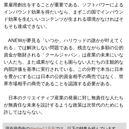
業雇用創出をすることが重要である。ソフトパワーによる
インバウンド効果を得たいなら、まずこの国でインバウン
ド効果を生むいいコンテンツが生まれる環境がなければそ
もそも達成できない。
ANEWが夢見る「いつか、ハリウッドの誰かが叶えてく
れる」では解決しない問題である。残念ながら多額の公的
資金が散財される「クールジャパン」は産業の未来にいな
い人たち、また成果がなくとも困らない人たちの主観的な
内部評価を基準に実行されている。この分野で本当に日本
を豊かにするには日本の公的資金相手の商売ではなく、世
界市場相手の商売であることを認識する必要がある。
日本のクリエイティブ産業の発展に対し無責任な人たち
が無責任な未来を設計するような政策は次世代のためにも
許してはならない。
現在発売中の
Wedge12月号
では、以下の特集を組んでいます。