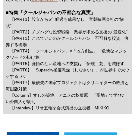
■特集「クールジャパンの不都合な真実」
【PART1】設立から5年経過も成果なし 官製映画会社の"惨
状"
【PART2】チグハグな投資戦略 業界が求める支援の"最適化"
【PART3】これでいいのかクールジャパン 不可解な投資、疲
弊する現場
【PART4】「クールジャパン」×「地方創生」 危険なマジッ
クワードの掛け算
【PART5】覚悟のない産地への支援は「伝統工芸」を滅ぼす
【PART6】「Superdry極度乾燥（しなさい）」が世界中で大ウ
ケするワケ
【PART7】最優先の国家プロジェクトはクリエイターの救済と
海賊版対策
【Column】すしの築地、アニメの秋葉原 「聖地」で学びた
い外国人が殺到
【Interview】リオ五輪閉会式演出の立役者 MIKIKO