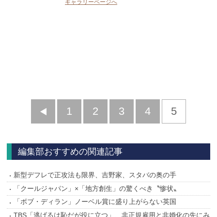
ギャラリーページへ
前
1
2
3
4
5
へ
編集部おすすめの関連記事
新型デフレで正攻法も限界、吉野家、スタバの奥の手
「クールジャパン」×「地方創生」の驚くべき〝惨状〟
「ボブ・ディラン」ノーベル賞に盛り上がらない英国
TBS「逃げるは恥だが役に立つ」、非正規雇用と非婚化の先にみ