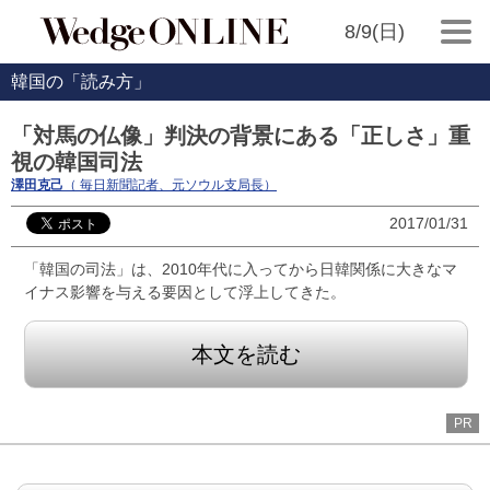
8/9(日)
韓国の「読み方」
「対馬の仏像」判決の背景にある「正しさ」重
視の韓国司法
澤田克己
（ 毎日新聞記者、元ソウル支局長）
2017/01/31
「韓国の司法」は、2010年代に入ってから日韓関係に大きなマ
イナス影響を与える要因として浮上してきた。
本文を読む
PR