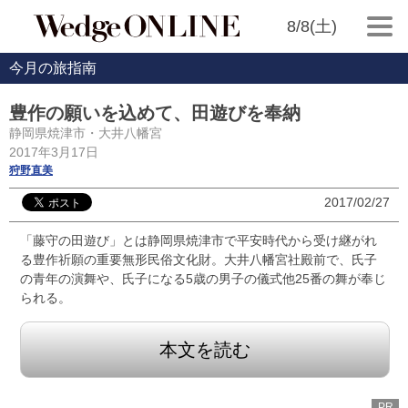
8/8(土)
今月の旅指南
豊作の願いを込めて、田遊びを奉納
静岡県焼津市・大井八幡宮
2017年3月17日
狩野直美
2017/02/27
「藤守の田遊び」とは静岡県焼津市で平安時代から受け継がれ
る豊作祈願の重要無形民俗文化財。大井八幡宮社殿前で、氏子
の青年の演舞や、氏子になる5歳の男子の儀式他25番の舞が奉じ
られる。
本文を読む
PR