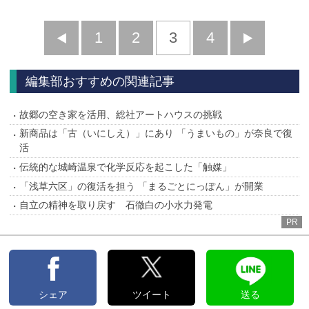
前
1
2
3
4
次
へ
へ
編集部おすすめの関連記事
故郷の空き家を活用、総社アートハウスの挑戦
新商品は「古（いにしえ）」にあり 「うまいもの」が奈良で復
活
伝統的な城崎温泉で化学反応を起こした「触媒」
「浅草六区」の復活を担う 「まるごとにっぽん」が開業
自立の精神を取り戻す 石徹白の小水力発電
PR
シェア
ツイート
送る