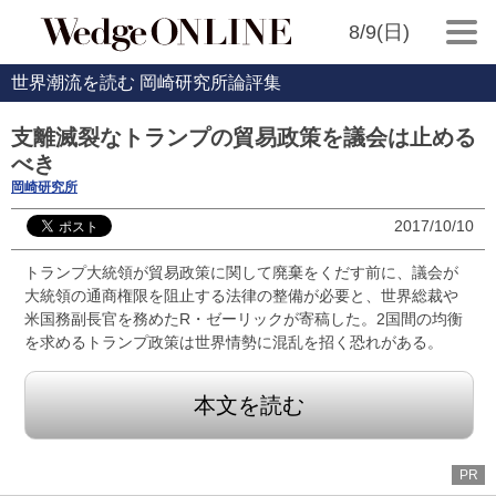
8/9(日)
世界潮流を読む 岡崎研究所論評集
支離滅裂なトランプの貿易政策を議会は止める
べき
岡崎研究所
2017/10/10
トランプ大統領が貿易政策に関して廃棄をくだす前に、議会が
大統領の通商権限を阻止する法律の整備が必要と、世界総裁や
米国務副長官を務めたR・ゼーリックが寄稿した。2国間の均衡
を求めるトランプ政策は世界情勢に混乱を招く恐れがある。
本文を読む
PR