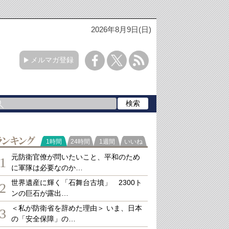
2026年8月9日(日)
メルマガ登録
ランキング
1時間
24時間
1週間
いいね
元防衛官僚が問いたいこと、平和のため
1
に軍隊は必要なのか…
世界遺産に輝く「石舞台古墳」 2300ト
2
ンの巨石が露出…
＜私が防衛省を辞めた理由＞ いま、日本
3
の「安全保障」の…