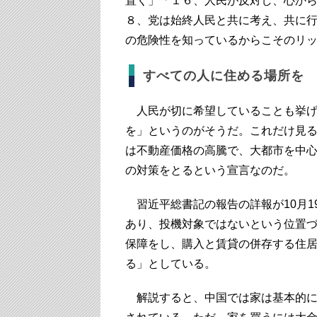
置く」「１６、人民が反対し、心か
８、党は始終人民と共に考え、共に
の危険性を知っているからこそのリ
すべての人に住める場所を
人民が切に希望していることも挙げ
を」というのがそうだ。これだけ見
は不動産価格の高騰で、大都市を中
の対策をとるという宣言なのだ。
習近平総書記の報告の詳報が10月1
あり、投機対象ではないという位置
保障をし、購入と賃貸の併存する住
る」としている。
解説すると、中国では家は基本的に