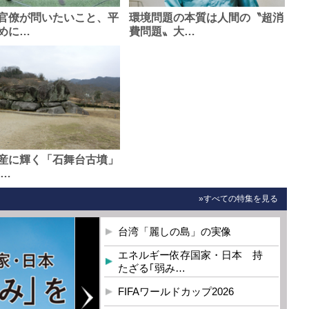
官僚が問いたいこと、平
環境問題の本質は人間の〝超消
めに…
費問題〟大…
産に輝く「石舞台古墳」
0…
»すべての特集を見る
台湾「麗しの島」の実像
エネルギー依存国家・日本 持
たざる｢弱み…
FIFAワールドカップ2026