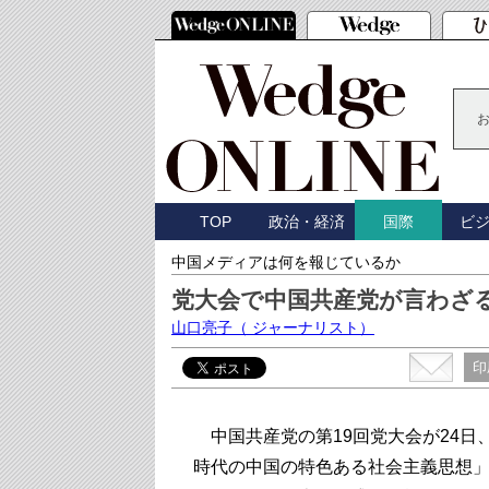
TOP
政治・経済
ビ
国際
中国メディアは何を報じているか
党大会で中国共産党が言わざ
山口亮子
（ ジャーナリスト）
印
中国共産党の第19回党大会が24日
時代の中国の特色ある社会主義思想