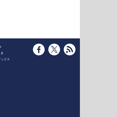
e
とき
ブックス