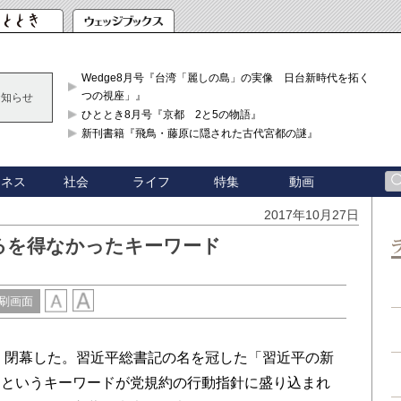
Wedge8月号『台湾「麗しの島」の実像 日台新時代を拓く「3
つの視座」』
お知らせ
ひととき8月号『京都 2と5の物語』
新刊書籍『飛鳥・藤原に隠された古代宮都の謎』
ジネス
社会
ライフ
特集
動画
2017年10月27日
るを得なかったキーワード
刷画面
、閉幕した。習近平総書記の名を冠した「習近平の新
」というキーワードが党規約の行動指針に盛り込まれ