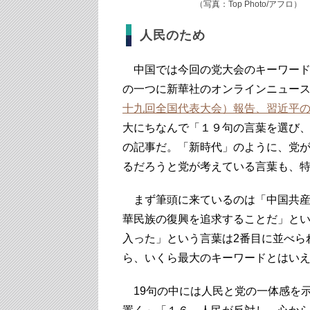
（写真：Top Photo/アフロ）
人民のため
中国では今回の党大会のキーワード
の一つに新華社のオンラインニュース
十九回全国代表大会）報告、習近平
大にちなんで「１９句の言葉を選び
の記事だ。「新時代」のように、党
るだろうと党が考えている言葉も、
まず筆頭に来ているのは「中国共産
華民族の復興を追求することだ」と
入った」という言葉は2番目に並べら
ら、いくら最大のキーワードとはい
19句の中には人民と党の一体感を