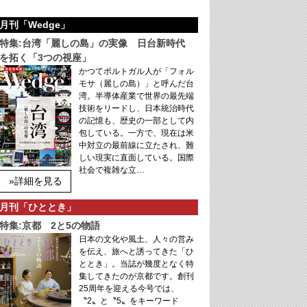
月刊「Wedge」
特集:台湾「麗しの島」の実像 日台新時代
を拓く「3つの視座」
かつてポルトガル人が「フォル
モサ（麗しの島）」と呼んだ台
湾。半導体産業で世界の最先端
技術をリードし、日本統治時代
の記憶も、歴史の一部として内
包している。一方で、現在は米
中対立の最前線に立たされ、難
しい現実に直面している。国際
社会で複雑な立…
»詳細を見る
月刊「ひととき」
特集:京都 2と5の物語
日本の文化や風土、人々の営み
を伝え、旅へと誘ってきた「ひ
ととき」。当誌が幾度となく特
集してきたのが京都です。創刊
25周年を迎える今号では、
〝2〟と〝5〟をキーワード