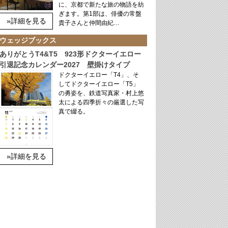
に、京都で新たな旅の物語を紡
ぎます。第1部は、俳優の常盤
»詳細を見る
貴子さんと仲間由紀…
ウェッジブックス
ありがとうT4&T5 923形ドクターイエロー
引退記念カレンダー2027 壁掛けタイプ
ドクターイエロー「T4」、そ
してドクターイエロー「T5」
の勇姿を、鉄道写真家・村上悠
太による四季折々の厳選した写
真で綴る。
»詳細を見る