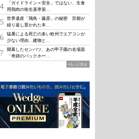
「ガイドライン＝安全」ではない、生食
4
用鶏肉の衛生基準策…
世界遺産「飛鳥・藤原」の秘密 宮都が
5
繰り返し置かれた本…
猛暑による死亡の多い欧州でエアコンが
6
少ない理由…建物と…
開幕したセンバツ、あの甲子園の名場面
7
「奇跡のバックホー…
»もっと見る