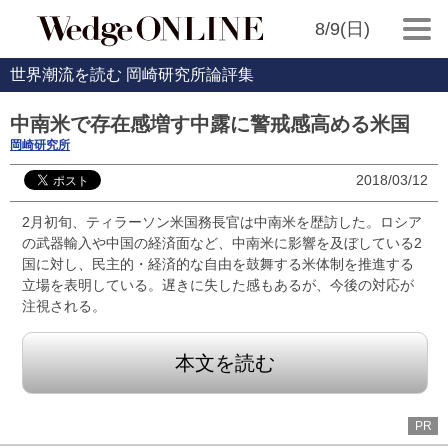
8/9(日)
世界潮流を読む 岡崎研究所論評集
中南米で存在感増す中露に警戒感高める米国
岡崎研究所
2018/03/12
2月初旬、ティラーソン米国務長官は中南米を歴訪した。ロシア
の武器輸入や中国の経済面など、中南米に影響を及ぼしている2
国に対し、民主的・経済的な自由を鼓舞する米体制を推進する
立場を表明している。遅きに失した感もあるが、今後の対応が
注視される。
本文を読む
PR