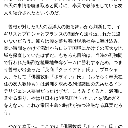
奉天の事情を聴き取ると同時に、奉天で教師をしている友
人を紹介されたというのだ。
曾根が対した3人の西洋人の振る舞いから判断して、イ
ギリスとプロシャとフランスの3国から送り込まれたに違
いないだろう。彼らは腰を落ち着け現地社会に溶け込み、
長い時間をかけて満洲からロシア国境にかけての広大な地
域を探査していたはずだ。もちろん目的は、当時の列強間
で行われた熾烈な植民地争奪ゲームに勝利するため。つま
り曾根が出会った「英商『クライアト』氏」、プロシャ
人、そして「佛國敎師『ボヲィァ』氏」（おそらく奉天在
住の友人教師も）は満洲を求める列強諸国の先兵たるイン
テリジェンス要員だったはずだ。こうみてくると、満洲に
関する限り、やはり日本は“後発国”だったことを認めざる
をえない。これが帝国主義の時代が持つ冷厳なる真実だろ
う。
やがて奉天へ。ここでは「佛國敎師『ボヲィァ』氏」の