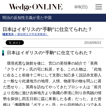
8/9(日)
明治の反知性主義が見た中国
日本はイギリスの“手駒”に仕立てられた？
樋泉克夫
（ 愛知県立大学名誉教授）
2018/08/22
日本はイギリスの“手駒”に仕立てられた？
環境劣悪な旅館を後に、営口の英領事の紹介で「英商
『クライアト』氏の宅に転居」する。この人物は、「此地
に在ること前後十二年にして支那に知己多く説話亦支那人
と一般なり此邊地方の地理、人情、物産等の物を問ふに甚
だ悉せり」。英商を訪ねてやってきたプロシャ人は「前月
より北地に遊ひ吉林地方より魯國の界境に到り亦馬賊の情
勢を探偵し四五日前に茲に來着したる者」だった。また曾
根は「佛國敎師『ボヲィァ』氏」から目的地の１つである