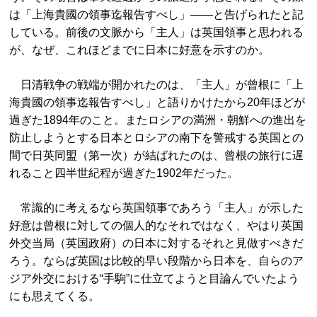
は「上海貴國の領事迄報告すべし」――と告げられたと記
している。前後の文脈から「主人」は英国領事と思われる
が、なぜ、これほどまでに日本に好意を示すのか。
日清戦争の戦端が開かれたのは、「主人」が曾根に「上
海貴國の領事迄報告すべし」と語りかけたから20年ほどが
過ぎた1894年のこと。またロシアの満洲・朝鮮への進出を
防止しようとする日本とロシアの南下を警戒する英国との
間で日英同盟（第一次）が結ばれたのは、曾根の旅行に遅
れること四半世紀程が過ぎた1902年だった。
常識的に考えるなら英国領事であろう「主人」が示した
好意は曾根に対しての個人的なそれではなく、やはり英国
外交当局（英国政府）の日本に対するそれと見做すべきだ
ろう。ならば英国は比較的早い段階から日本を、自らのア
ジア外交における“手駒”に仕立てようと目論んでいたよう
にも思えてくる。