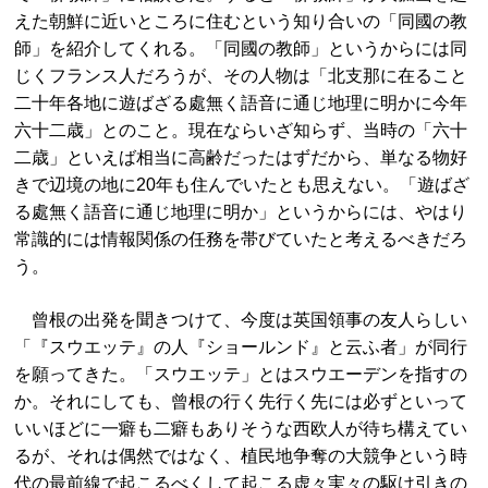
えた朝鮮に近いところに住むという知り合いの「同國の教
師」を紹介してくれる。「同國の教師」というからには同
じくフランス人だろうが、その人物は「北支那に在ること
二十年各地に遊ばざる處無く語音に通じ地理に明かに今年
六十二歳」とのこと。現在ならいざ知らず、当時の「六十
二歳」といえば相当に高齢だったはずだから、単なる物好
きで辺境の地に20年も住んでいたとも思えない。「遊ばざ
る處無く語音に通じ地理に明か」というからには、やはり
常識的には情報関係の任務を帯びていたと考えるべきだろ
う。
曾根の出発を聞きつけて、今度は英国領事の友人らしい
「『スウエッテ』の人『ショールンド』と云ふ者」が同行
を願ってきた。「スウエッテ」とはスウエーデンを指すの
か。それにしても、曾根の行く先行く先には必ずといって
いいほどに一癖も二癖もありそうな西欧人が待ち構えてい
るが、それは偶然ではなく、植民地争奪の大競争という時
代の最前線で起こるべくして起こる虚々実々の駆け引きの