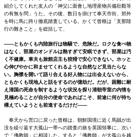
紹介してくれた友人の「神父に面會し地理産物兵備壯觀等
の有無を問」うた。その後、数日を掛けて奉天市街、郊外
を時に馬に跨り徹底踏査している。かくて曾根は「支那陸
行の難きこと」を総括して、
――ともかくも内陸旅行は物騒で、危険だ。ロクな食べ物
はなく、部屋のオンドルは熱すぎて安眠できず、部屋は汚
く不健康。車夫も旅館店主も狡猾で安心できない。ホッと
心伸びやかに和ませてくれるような自然など見当たらな
い。胸襟を開いて語り合える好人物には出会えないから、
ともかくも現地人と話をするのが億劫だ。だが、困難に耐
え清国の死命を制するような状況を探り清朝帝室の内情を
見極めることが自分の使命であればこそ、前途に何が待ち
構えていようとも前進するだけだ――
奉天から営口に戻った曾根は、朝鮮国境に近く馬賊が出
没を繰り返す大孤山一帯への踏査の旅を英国領事に、次い
で「佛教師」に相談した。すると「佛教師」が大孤山を越