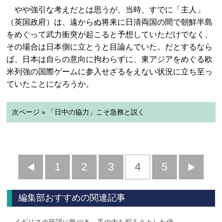
やや強引な考えだとは思うが、当時、すでに「主人」
（英国政府）は、遠からぬ将来に日清両国の間で朝鮮半島
をめぐって武力衝突が起こると予想していただけでなく、
その場合は日本側に立とうと目論んでいた。だとするなら
ば、日本は自らの意向に拘わらずに、東アジアをめぐる欧
米列強の国際ゲームに参入せざるをえない状況に立ち至っ
ていたことになろうか。
次ページ » 「日中の協力」こそ急務と説く
前
1
2
3
4
5
へ
へ
編集部おすすめの関連記事
イギリスの策謀に気づき、手の内を探ろうとした侍