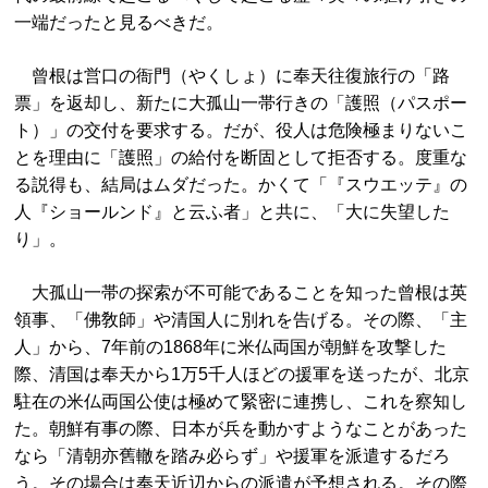
一端だったと見るべきだ。
曾根は営口の衙門（やくしょ）に奉天往復旅行の「路
票」を返却し、新たに大孤山一帯行きの「護照（パスポー
ト）」の交付を要求する。だが、役人は危険極まりないこ
とを理由に「護照」の給付を断固として拒否する。度重な
る説得も、結局はムダだった。かくて「『スウエッテ』の
人『ショールンド』と云ふ者」と共に、「大に失望した
り」。
大孤山一帯の探索が不可能であることを知った曾根は英
領事、「佛敎師」や清国人に別れを告げる。その際、「主
人」から、7年前の1868年に米仏両国が朝鮮を攻撃した
際、清国は奉天から1万5千人ほどの援軍を送ったが、北京
駐在の米仏両国公使は極めて緊密に連携し、これを察知し
た。朝鮮有事の際、日本が兵を動かすようなことがあった
なら「清朝亦舊轍を踏み必らず」や援軍を派遣するだろ
う。その場合は奉天近辺からの派遣が予想される。その際